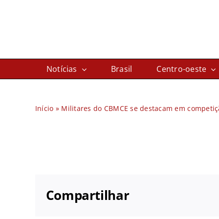
Ir
para
o
conteúdo
Notícias
Brasil
Centro-oeste
Início
»
Militares do CBMCE se destacam em competiçã
Compartilhar