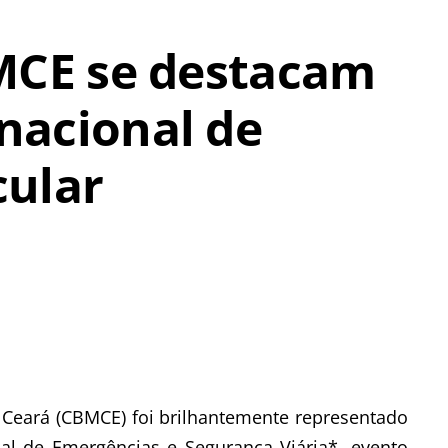
MCE se destacam
nacional de
cular
 Ceará (CBMCE) foi brilhantemente representado
l de Emergências e Segurança Viária*, evento