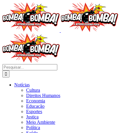
Ir
para
o
conteúdo
Buscar
resultados
para:
Notícias
Cultura
Direitos Humanos
Economia
Educação
Esportes
Justiça
Meio Ambiente
Política
Saúde