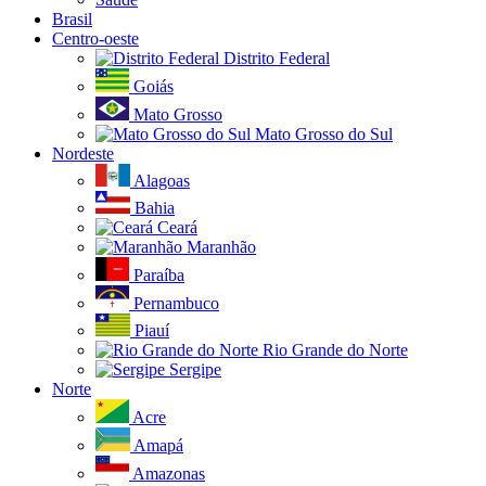
Brasil
Centro-oeste
Distrito Federal
Goiás
Mato Grosso
Mato Grosso do Sul
Nordeste
Alagoas
Bahia
Ceará
Maranhão
Paraíba
Pernambuco
Piauí
Rio Grande do Norte
Sergipe
Norte
Acre
Amapá
Amazonas