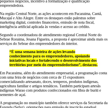
pequenos negócios, incentivo à formalização e qualificação
empreendedora.
Na região Central Norte, as ações acontecem em Pacaraima, Cantá,
Mucajaí e Alto Alegre. Entre os destaques estão palestras sobre
marketing digital, controles financeiros, emissão de nota fiscal,
inteligência artificial aplicada às vendas e acesso ao crédito.
Segundo a coordenadora de atendimento regional Central Norte do
Sebrae Roraima, Jesana Figueira, a proposta é aproximar ainda mais os
serviços do Sebrae dos empreendedores do interior.
“É uma semana inteira de ações levando
conhecimento para os empreendedores, apoiando
iniciativas locais e fortalecendo o desenvolvimento dos
territórios por meio do empreendedorismo”,
destacou.
Em Pacaraima, além do atendimento empresarial, a programação conta
com uma feira de negócios com cerca de 15 expositores
comercializando artesanato, doces, temperos, produtos indígenas,
agricultura familiar e artigos temáticos. Também participam artesãs
indígenas Warao com produtos confeccionados em fibra de buriti e
sementes de açaí.
A programação no município também oferece serviços da Secretaria da
Fazenda (Sefaz), orientações para emissão de inscrição estadual,