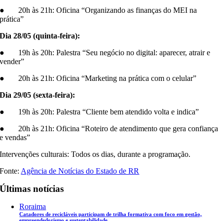
● 20h às 21h: Oficina “Organizando as finanças do MEI na
prática”
Dia 28/05 (quinta-feira):
● 19h às 20h: Palestra “Seu negócio no digital: aparecer, atrair e
vender”
● 20h às 21h: Oficina “Marketing na prática com o celular”
Dia 29/05 (sexta-feira):
● 19h às 20h: Palestra “Cliente bem atendido volta e indica”
● 20h às 21h: Oficina “Roteiro de atendimento que gera confiança
e vendas”
Intervenções culturais: Todos os dias, durante a programação.
Fonte:
Agência de Notícias do Estado de RR
Últimas notícias
Roraima
Catadores de recicláveis participam de trilha formativa com foco em gestão,
empreendedorismo e sustentabilidade