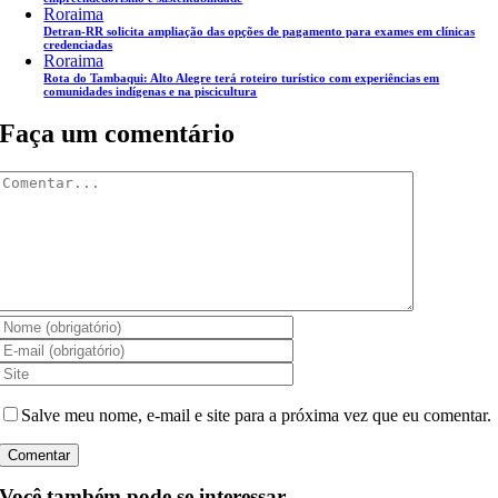
Roraima
Detran-RR solicita ampliação das opções de pagamento para exames em clínicas
credenciadas
Roraima
Rota do Tambaqui: Alto Alegre terá roteiro turístico com experiências em
comunidades indígenas e na piscicultura
Faça um comentário
Comentar
Salve meu nome, e-mail e site para a próxima vez que eu comentar.
Você também pode se interessar