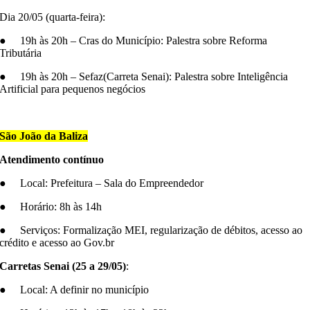
Dia 20/05 (quarta-feira):
● 19h às 20h – Cras do Município: Palestra sobre Reforma
Tributária
● 19h às 20h – Sefaz(Carreta Senai): Palestra sobre Inteligência
Artificial para pequenos negócios
–
São João da Baliza
Atendimento contínuo
● Local: Prefeitura – Sala do Empreendedor
● Horário: 8h às 14h
● Serviços: Formalização MEI, regularização de débitos, acesso ao
crédito e acesso ao Gov.br
Carretas Senai (25 a 29/05)
:
● Local: A definir no município