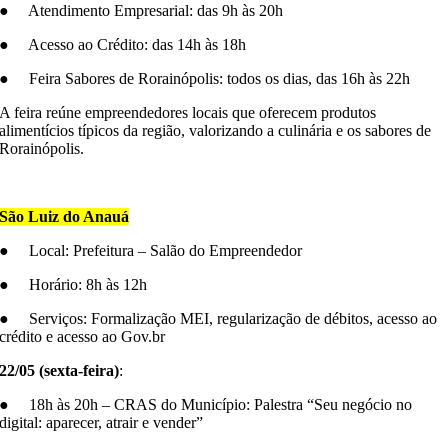
● Atendimento Empresarial: das 9h às 20h
● Acesso ao Crédito: das 14h às 18h
● Feira Sabores de Rorainópolis: todos os dias, das 16h às 22h
A feira reúne empreendedores locais que oferecem produtos
alimentícios típicos da região, valorizando a culinária e os sabores de
Rorainópolis.
–
São Luiz do Anauá
● Local: Prefeitura – Salão do Empreendedor
● Horário: 8h às 12h
● Serviços: Formalização MEI, regularização de débitos, acesso ao
crédito e acesso ao Gov.br
22/05 (sexta-feira)
:
● 18h às 20h – CRAS do Município: Palestra “Seu negócio no
digital: aparecer, atrair e vender”