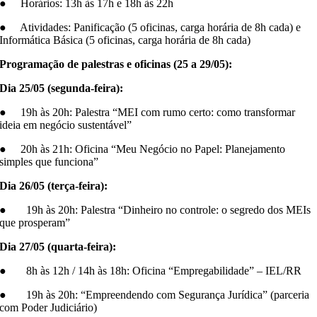
● Horários: 13h às 17h e 18h às 22h
● Atividades: Panificação (5 oficinas, carga horária de 8h cada) e
Informática Básica (5 oficinas, carga horária de 8h cada)
Programação de palestras e oficinas (25 a 29/05):
Dia 25/05 (segunda-feira):
● 19h às 20h: Palestra “MEI com rumo certo: como transformar
ideia em negócio sustentável”
● 20h às 21h: Oficina “Meu Negócio no Papel: Planejamento
simples que funciona”
Dia 26/05 (terça-feira):
● 19h às 20h: Palestra “Dinheiro no controle: o segredo dos MEIs
que prosperam”
Dia 27/05 (quarta-feira):
● 8h às 12h / 14h às 18h: Oficina “Empregabilidade” – IEL/RR
● 19h às 20h: “Empreendendo com Segurança Jurídica” (parceria
com Poder Judiciário)