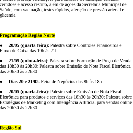
certidões e acesso restrito, além de ações da Secretaria Municipal de
Saúde, com vacinação, testes rápidos, aferição de pressão arterial e
glicemia.
–
Programação Região Norte
●
20/05 (quarta-feira)
: Palestra sobre Controles Financeiros e
Fluxo de Caixa das 19h às 21h
●
21/05 (quinta-feira)
: Palestra sobre Formação de Preço de Venda
das 18h30 às 20h30; Palestra sobre Emissão de Nota Fiscal Eletrônica
das 20h30 às 22h30
●
Dias 20 e 21/05
: Feira de Negócios das 8h às 18h
●
20/05 (quarta-feira)
: Palestra sobre Emissão de Nota Fiscal
Eletrônica para produtos e serviços das 18h30 às 20h30; Palestra sobre
Estratégias de Marketing com Inteligência Artificial para vendas online
das 20h30 às 22h30
–
Região Sul