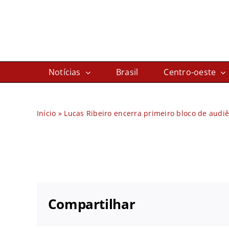
Ir
para
o
conteúdo
Notícias
Brasil
Centro-oeste
Início
»
Lucas Ribeiro encerra primeiro bloco de audiê
Compartilhar