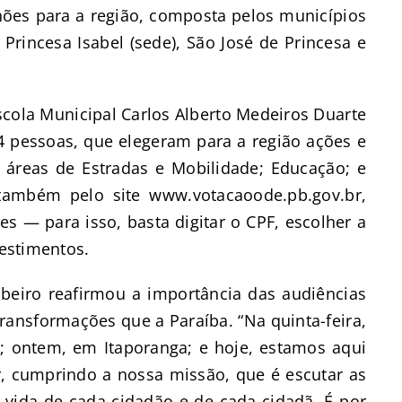
hões para a região, composta pelos municípios
Princesa Isabel (sede), São José de Princesa e
scola Municipal Carlos Alberto Medeiros Duarte
4 pessoas, que elegeram para a região ações e
 áreas de Estradas e Mobilidade; Educação; e
também pelo site www.votacaoode.pb.gov.br,
es — para isso, basta digitar o CPF, escolher a
nvestimentos.
ibeiro reafirmou a importância das audiências
ansformações que a Paraíba. “Na quinta-feira,
s; ontem, em Itaporanga; e hoje, estamos aqui
r, cumprindo a nossa missão, que é escutar as
 vida de cada cidadão e de cada cidadã. É por