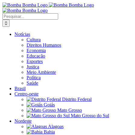
Ir
para
o
Buscar
conteúdo
resultados
para:
Notícias
Cultura
Direitos Humanos
Economia
Educação
Esportes
Justiça
Meio Ambiente
Política
Saúde
Brasil
Centro-oeste
Distrito Federal
Goiás
Mato Grosso
Mato Grosso do Sul
Nordeste
Alagoas
Bahia