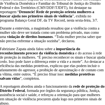
de Violência Doméstica e Familiar do Tribunal de Justiça do Distrito
Federal e dos Territórios (CMVDDF/TJDFT), foi destaque na
reportagem “
Denuncie! Rede de proteção orienta mulheres a
buscar ajuda nos primeiros sinais de violência
”, exibida no
programa
Balanço Geral DF, da TV Record, nesta sexta-feira, 3/7.
Durante a entrevista, a magistrada ressaltou que a violência contra a
mulher não deve ser tratada como um problema privado, mas como
uma
violação de direitos humanos
. “Toda mulher precisa saber que
não precisa enfrentar a situação sozinha”, declarou.
Fabriziane Zapata ainda falou sobre a
importância do
reconhecimento precoce da violência doméstica
e do acesso à rede
de proteção às mulheres. “É preciso reconhecer os sinais e buscar ajud
cedo. Isso pode fazer a diferença entre a vida e a morte”. Ao destacar a
eficiência das medidas protetivas, explicou que elas podem incluir o
afastamento do agressor, a proibição de aproximação e de contato com
a vítima, entre outros. “É preciso frisar isso:
medidas protetivas
salvam vidas
”, completou.
A reportagem abordou ainda o funcionamento da
rede de proteção do
Distrito Federal
, formada por órgãos da segurança pública, Justiça,
assistência social e saúde, e reforçou a orientação para que mulheres
em situação de violência procurem ajuda logo nos primeiros sinais de
abuso.