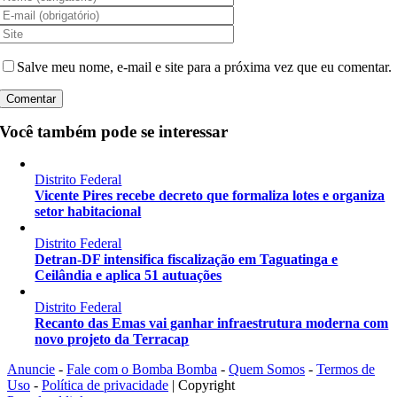
Salve meu nome, e-mail e site para a próxima vez que eu comentar.
Você também pode se interessar
Distrito Federal
Vicente Pires recebe decreto que formaliza lotes e organiza
setor habitacional
Distrito Federal
Detran-DF intensifica fiscalização em Taguatinga e
Ceilândia e aplica 51 autuações
Distrito Federal
Recanto das Emas vai ganhar infraestrutura moderna com
novo projeto da Terracap
Anuncie
-
Fale com o Bomba Bomba
-
Quem Somos
-
Termos de
Uso
-
Política de privacidade
| Copyright