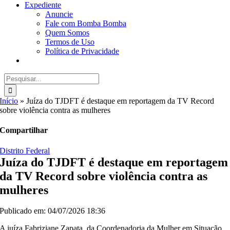
Expediente
Anuncie
Fale com Bomba Bomba
Quem Somos
Termos de Uso
Política de Privacidade
Buscar
resultados
para:
Início
»
Juíza do TJDFT é destaque em reportagem da TV Record
sobre violência contra as mulheres
Compartilhar
Distrito Federal
Juíza do TJDFT é destaque em reportagem
da TV Record sobre violência contra as
mulheres
Publicado em: 04/07/2026 18:36
A juíza Fabriziane Zapata, da Coordenadoria da Mulher em Situação