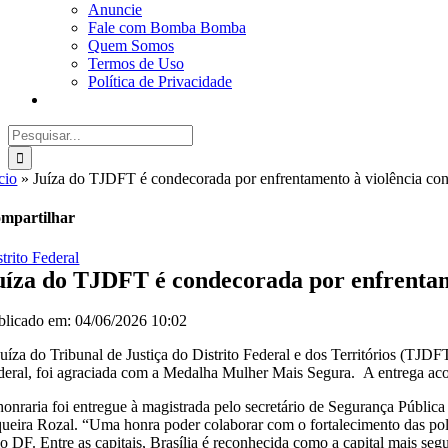
Anuncie
Fale com Bomba Bomba
Quem Somos
Termos de Uso
Política de Privacidade
Buscar
resultados
para:
cio
»
Juíza do TJDFT é condecorada por enfrentamento à violência con
mpartilhar
trito Federal
uíza do TJDFT é condecorada por enfrentam
blicado em: 04/06/2026 10:02
juíza do Tribunal de Justiça do Distrito Federal e dos Territórios (T
deral, foi agraciada com a Medalha Mulher Mais Segura. A entrega acon
honraria foi entregue à magistrada pelo secretário de Segurança Pública
queira Rozal. “Uma honra poder colaborar com o fortalecimento das pol
lo DF. Entre as capitais, Brasília é reconhecida como a capital mais seg