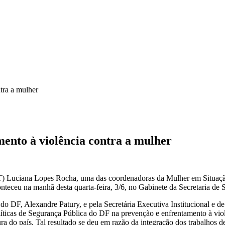
tra a mulher
ento à violência contra a mulher
JDFT) Luciana Lopes Rocha, uma das coordenadoras da Mulher em Situaçã
teceu na manhã desta quarta-feira, 3/6, no Gabinete da Secretaria de 
 do DF, Alexandre Patury, e pela Secretária Executiva Institucional e d
íticas de Segurança Pública do DF na prevenção e enfrentamento à viol
ura do país. Tal resultado se deu em razão da integração dos trabalhos 