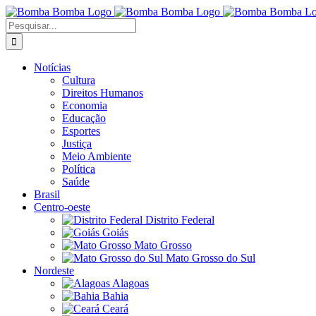
Ir
para
Buscar
o
resultados
conteúdo
para:
Notícias
Cultura
Direitos Humanos
Economia
Educação
Esportes
Justiça
Meio Ambiente
Política
Saúde
Brasil
Centro-oeste
Distrito Federal
Goiás
Mato Grosso
Mato Grosso do Sul
Nordeste
Alagoas
Bahia
Ceará