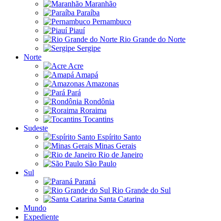
Maranhão
Paraíba
Pernambuco
Piauí
Rio Grande do Norte
Sergipe
Norte
Acre
Amapá
Amazonas
Pará
Rondônia
Roraima
Tocantins
Sudeste
Espírito Santo
Minas Gerais
Rio de Janeiro
São Paulo
Sul
Paraná
Rio Grande do Sul
Santa Catarina
Mundo
Expediente