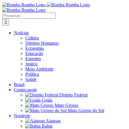
Ir
para
o
Buscar
conteúdo
resultados
para:
Notícias
Cultura
Direitos Humanos
Economia
Educação
Esportes
Justiça
Meio Ambiente
Política
Saúde
Brasil
Centro-oeste
Distrito Federal
Goiás
Mato Grosso
Mato Grosso do Sul
Nordeste
Alagoas
Bahia