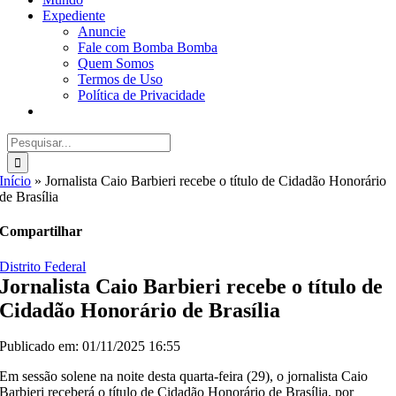
Expediente
Anuncie
Fale com Bomba Bomba
Quem Somos
Termos de Uso
Política de Privacidade
Buscar
resultados
para:
Início
»
Jornalista Caio Barbieri recebe o título de Cidadão Honorário
de Brasília
Compartilhar
Distrito Federal
Jornalista Caio Barbieri recebe o título de
Cidadão Honorário de Brasília
Publicado em: 01/11/2025 16:55
Em sessão solene na noite desta quarta-feira (29), o jornalista Caio
Barbieri receberá o título de Cidadão Honorário de Brasília, por