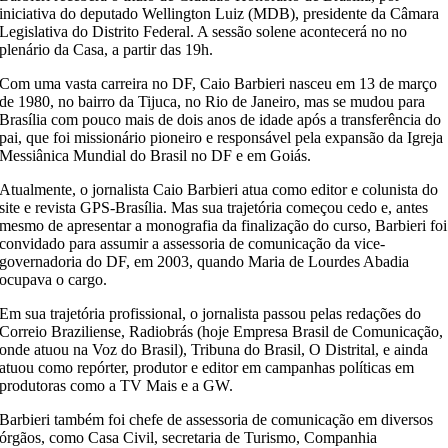
iniciativa do deputado Wellington Luiz (MDB), presidente da Câmara
Legislativa do Distrito Federal. A sessão solene acontecerá no no
plenário da Casa, a partir das 19h.
Com uma vasta carreira no DF, Caio Barbieri nasceu em 13 de março
de 1980, no bairro da Tijuca, no Rio de Janeiro, mas se mudou para
Brasília com pouco mais de dois anos de idade após a transferência do
pai, que foi missionário pioneiro e responsável pela expansão da Igreja
Messiânica Mundial do Brasil no DF e em Goiás.
Atualmente, o jornalista Caio Barbieri atua como editor e colunista do
site e revista GPS-Brasília. Mas sua trajetória começou cedo e, antes
mesmo de apresentar a monografia da finalização do curso, Barbieri foi
convidado para assumir a assessoria de comunicação da vice-
governadoria do DF, em 2003, quando Maria de Lourdes Abadia
ocupava o cargo.
Em sua trajetória profissional, o jornalista passou pelas redações do
Correio Braziliense, Radiobrás (hoje Empresa Brasil de Comunicação,
onde atuou na Voz do Brasil), Tribuna do Brasil, O Distrital, e ainda
atuou como repórter, produtor e editor em campanhas políticas em
produtoras como a TV Mais e a GW.
Barbieri também foi chefe de assessoria de comunicação em diversos
órgãos, como Casa Civil, secretaria de Turismo, Companhia