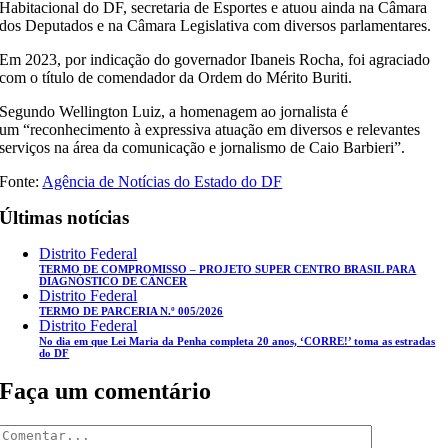
Habitacional do DF, secretaria de Esportes e atuou ainda na Câmara
dos Deputados e na Câmara Legislativa com diversos parlamentares.
Em 2023, por indicação do governador Ibaneis Rocha, foi agraciado
com o título de comendador da Ordem do Mérito Buriti.
Segundo Wellington Luiz, a homenagem ao jornalista é
um “reconhecimento à expressiva atuação em diversos e relevantes
serviços na área da comunicação e jornalismo de Caio Barbieri”.
Fonte:
Agência de Notícias do Estado do DF
Últimas notícias
Distrito Federal
TERMO DE COMPROMISSO – PROJETO SUPER CENTRO BRASIL PARA
DIAGNÓSTICO DE CÂNCER
Distrito Federal
TERMO DE PARCERIA N.º 005/2026
Distrito Federal
No dia em que Lei Maria da Penha completa 20 anos, ‘CORRE!’ toma as estradas
do DF
Faça um comentário
Comentar