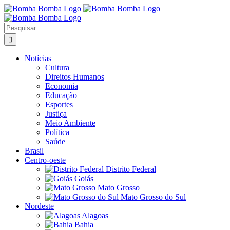
Ir
para
o
Buscar
conteúdo
resultados
para:
Notícias
Cultura
Direitos Humanos
Economia
Educação
Esportes
Justiça
Meio Ambiente
Política
Saúde
Brasil
Centro-oeste
Distrito Federal
Goiás
Mato Grosso
Mato Grosso do Sul
Nordeste
Alagoas
Bahia