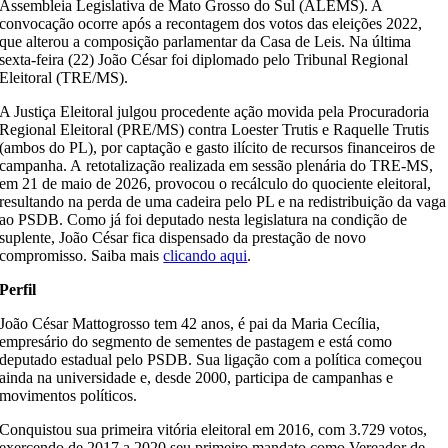
Assembleia Legislativa de Mato Grosso do Sul (ALEMS). A
convocação ocorre após a recontagem dos votos das eleições 2022,
que alterou a composição parlamentar da Casa de Leis. Na última
sexta-feira (22) João César foi diplomado pelo Tribunal Regional
Eleitoral (TRE/MS).
A Justiça Eleitoral julgou procedente ação movida pela Procuradoria
Regional Eleitoral (PRE/MS) contra Loester Trutis e Raquelle Trutis
(ambos do PL), por captação e gasto ilícito de recursos financeiros de
campanha. A retotalização realizada em sessão plenária do TRE-MS,
em 21 de maio de 2026, provocou o recálculo do quociente eleitoral,
resultando na perda de uma cadeira pelo PL e na redistribuição da vaga
ao PSDB. Como já foi deputado nesta legislatura na condição de
suplente, João César fica dispensado da prestação de novo
compromisso. Saiba mais
clicando aqui
.
Perfil
João César Mattogrosso tem 42 anos, é pai da Maria Cecília,
empresário do segmento de sementes de pastagem e está como
deputado estadual pelo PSDB. Sua ligação com a política começou
ainda na universidade e, desde 2000, participa de campanhas e
movimentos políticos.
Conquistou sua primeira vitória eleitoral em 2016, com 3.729 votos,
exercendo de 2017 a 2020 seu primeiro mandato como Vereador de