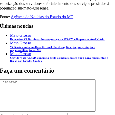
valorização dos servidores e fortalecimento dos serviços prestados à
população sul-mato-grossense.
Fonte:
Agência de Notícias do Estado do MT
Últimas notícias
Mato Grosso
Dourados: Zé Teixeira cobra segurança na MS-276 e limpeza no Anel Viário
Mato Grosso
Violência contra mulher: Coronel David amplia ação por proteção e
responsabilização em MS
Mato Grosso
Servidora da ALEMS conquista título estadual e busca vaga para representar o
Brasil nos Estados Unidos
Faça um comentário
Comentar