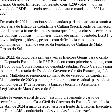
Campo Grande. Em 2020, foi reeleito com 4.209 votos — o mais
votado do PSDB — sendo reconduzido para o mandato de 2021 a
2024.
Em maio de 2021, licenciou-se do mandato parlamentar para assumir a
Secretaria de Estado de Cidadania e Cultura (Secic), onde permaneceu
por 11 meses à frente de uma estrutura que abrangia oito subsecretarias
de políticas públicas — mulheres, igualdade racial, juventude, LGBT+
povos indígenas, idosos, pessoas com deficiência e assuntos
comunitários — além da gestão da Fundação de Cultura de Mato
Grosso do Sul.
Em 2022, disputou pela primeira vez as Eleições Gerais para o cargo
de Deputado Estadual pelo PSDB e ficou como primeiro suplente, co
11.650 votos. Com a licença do deputado estadual Pedro Caravina par
assumir a Secretaria de Estado de Governo e Gestão Estratégica, João
César Mattogrosso renunciou ao mandato de vereador da Capital em
31 de janeiro de 2023 para integrar o parlamento estadual, passando a
compor, desde 1º de fevereiro, a bancada tucana na Assembleia
Legislativa de Mato Grosso do Sul.
Entre fevereiro e abril de 2024, assumiu brevemente o cargo de
secretário-adjunto da Casa Civil do Governo do Estado.Na sequência,
de abril de 2024 a maio de 2026, esteve à frente da Diretoria-Executiva
do Detran-MS, conduzindo ações voltadas à modernização,