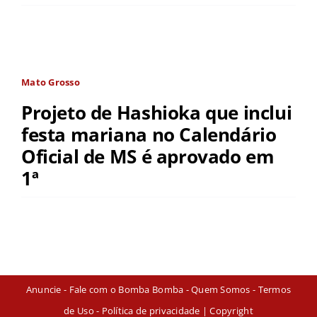
Mato Grosso
Projeto de Hashioka que inclui
festa mariana no Calendário
Oficial de MS é aprovado em
1ª
Anuncie
-
Fale com o Bomba Bomba
-
Quem Somos
-
Termos
de Uso
-
Política de privacidade
| Copyright