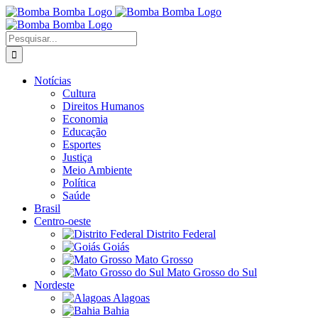
Ir
para
o
Buscar
conteúdo
resultados
para:
Notícias
Cultura
Direitos Humanos
Economia
Educação
Esportes
Justiça
Meio Ambiente
Política
Saúde
Brasil
Centro-oeste
Distrito Federal
Goiás
Mato Grosso
Mato Grosso do Sul
Nordeste
Alagoas
Bahia