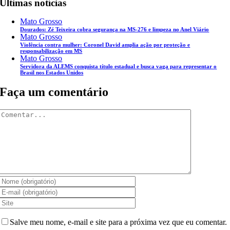
Últimas notícias
Mato Grosso
Dourados: Zé Teixeira cobra segurança na MS-276 e limpeza no Anel Viário
Mato Grosso
Violência contra mulher: Coronel David amplia ação por proteção e
responsabilização em MS
Mato Grosso
Servidora da ALEMS conquista título estadual e busca vaga para representar o
Brasil nos Estados Unidos
Faça um comentário
Comentar
Salve meu nome, e-mail e site para a próxima vez que eu comentar.