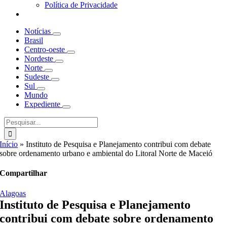
Política de Privacidade
Notícias
Brasil
Centro-oeste
Nordeste
Norte
Sudeste
Sul
Mundo
Expediente
Buscar
resultados
para:
Início
»
Instituto de Pesquisa e Planejamento contribui com debate
sobre ordenamento urbano e ambiental do Litoral Norte de Maceió
Compartilhar
Alagoas
Instituto de Pesquisa e Planejamento
contribui com debate sobre ordenamento