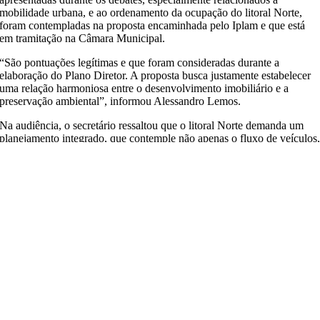
mobilidade urbana, e ao ordenamento da ocupação do litoral Norte,
foram contempladas na proposta encaminhada pelo Iplam e que está
em tramitação na Câmara Municipal.
“São pontuações legítimas e que foram consideradas durante a
elaboração do Plano Diretor. A proposta busca justamente estabelecer
uma relação harmoniosa entre o desenvolvimento imobiliário e a
preservação ambiental”, informou Alessandro Lemos.
Na audiência, o secretário ressaltou que o litoral Norte demanda um
planejamento integrado, que contemple não apenas o fluxo de veículos
mas também a circulação de pedestres, a ocupação dos espaços
públicos e a qualidade do ambiente urbano.
Alessandro Lemos ainda reforçou que o Iplam seguirá contribuindo
tecnicamente com os debates conduzidas pela Câmara Municipal.
“Continuaremos oferecendo todo o suporte técnico necessário para que
o debate avance de forma adequada, incorporando as contribuições da
sociedade e dos órgãos envolvidos, para que possamos chegar a um
instrumento que represente os interesses coletivos e o futuro de
Maceió”, concluiu.
IPLAM
Instituto de Pesquisa, Planejamento e