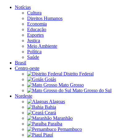
Notícias
Cultura
Direitos Humanos
Economia
Educação
Esportes
Justiça
Meio Ambiente
Política
Saúde
Brasil
Centro-oeste
Distrito Federal
Goiás
Mato Grosso
Mato Grosso do Sul
Nordeste
Alagoas
Bahia
Ceará
Maranhão
Paraíba
Pernambuco
Piauí