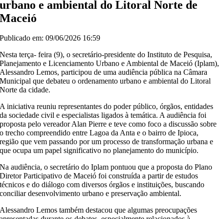
urbano e ambiental do Litoral Norte de
Maceió
Publicado em: 09/06/2026 16:59
Nesta terça- feira (9), o secretário-presidente do Instituto de Pesquisa,
Planejamento e Licenciamento Urbano e Ambiental de Maceió (Iplam)
Alessandro Lemos, participou de uma audiência pública na Câmara
Municipal que debateu o ordenamento urbano e ambiental do Litoral
Norte da cidade.
A iniciativa reuniu representantes do poder público, órgãos, entidades
da sociedade civil e especialistas ligados à temática.
A audiência foi
proposta pelo vereador Alan Pierre e teve como foco a discussão sobre
o trecho compreendido entre Lagoa da Anta e o bairro de Ipioca,
região que vem passando por um processo de transformação urbana e
que ocupa um papel significativo no planejamento do município.
Na audiência, o secretário do Iplam pontuou que a proposta do Plano
Diretor Participativo de Maceió foi construída a partir de estudos
técnicos e do diálogo com diversos órgãos e instituições, buscando
conciliar desenvolvimento urbano e preservação ambiental.
Alessandro Lemos também destacou que algumas preocupações
apresentadas durante os debates, especialmente relacionados à