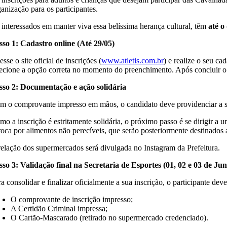
ganização para os participantes.
 interessados em manter viva essa belíssima herança cultural, têm
até o
sso 1: Cadastro online (Até 29/05)
sse o site oficial de inscrições (
www.atletis.com.br
) e realize o seu c
lecione a opção correta no momento do preenchimento. Após concluir o 
sso 2: Documentação e ação solidária
m o comprovante impresso em mãos, o candidato deve providenciar a 
mo a inscrição é estritamente solidária, o próximo passo é se dirigir a
troca por alimentos não perecíveis, que serão posteriormente destinados 
relação dos supermercados será divulgada no Instagram da Prefeitura.
sso 3: Validação final na Secretaria de Esportes (01, 02 e 03 de Ju
a consolidar e finalizar oficialmente a sua inscrição, o participante de
O comprovante de inscrição impresso;
A Certidão Criminal impressa;
O Cartão-Mascarado (retirado no supermercado credenciado).