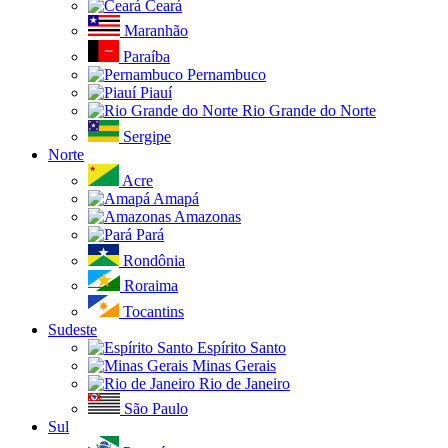
Ceará
Maranhão
Paraíba
Pernambuco
Piauí
Rio Grande do Norte
Sergipe
Norte
Acre
Amapá
Amazonas
Pará
Rondônia
Roraima
Tocantins
Sudeste
Espírito Santo
Minas Gerais
Rio de Janeiro
São Paulo
Sul