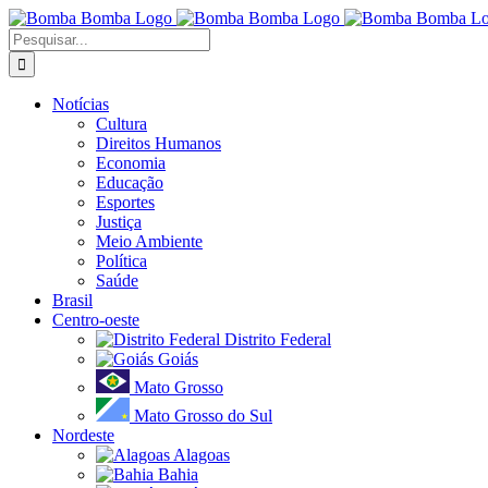
Ir
para
Buscar
o
resultados
conteúdo
para:
Notícias
Cultura
Direitos Humanos
Economia
Educação
Esportes
Justiça
Meio Ambiente
Política
Saúde
Brasil
Centro-oeste
Distrito Federal
Goiás
Mato Grosso
Mato Grosso do Sul
Nordeste
Alagoas
Bahia