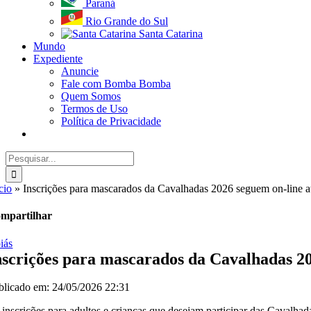
Paraná
Rio Grande do Sul
Santa Catarina
Mundo
Expediente
Anuncie
Fale com Bomba Bomba
Quem Somos
Termos de Uso
Política de Privacidade
Buscar
resultados
para:
cio
»
Inscrições para mascarados da Cavalhadas 2026 seguem on-line a
mpartilhar
iás
nscrições para mascarados da Cavalhadas 20
blicado em: 24/05/2026 22:31
 inscrições para adultos e crianças que desejam participar das Cavalh