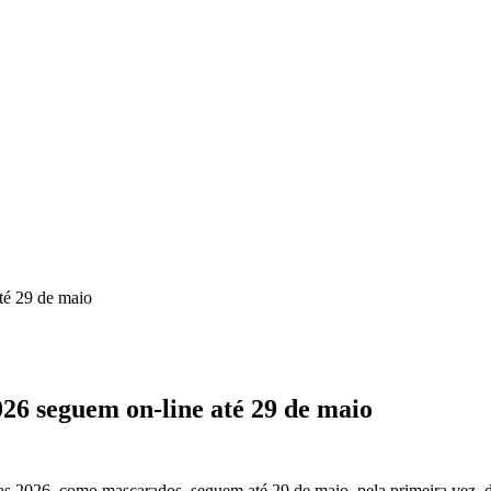
té 29 de maio
26 seguem on-line até 29 de maio
adas 2026, como mascarados, seguem até 29 de maio, pela primeira vez,