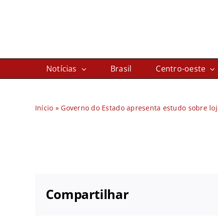
Ir
para
o
conteúdo
Notícias
Brasil
Centro-oeste
Início
»
Governo do Estado apresenta estudo sobre loj
Compartilhar