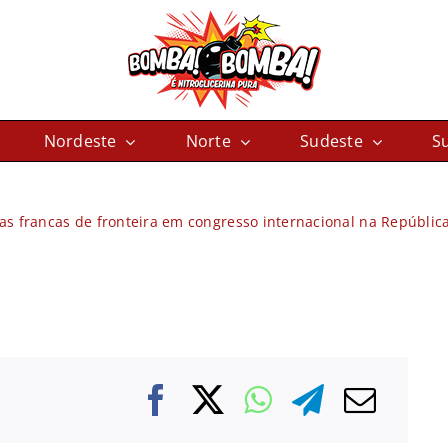
Nordeste
Norte
Sudeste
Su
as francas de fronteira em congresso internacional na Repúbli