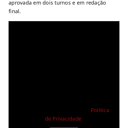
aprovada em dois turnos e em redação
final.
For privacy reasons YouTube needs
your permission to be loaded. For
more details, please see our
Política
de Privacidade
.