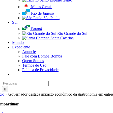
Espírito Santo
Minas Gerais
Rio de Janeiro
São Paulo
Sul
Paraná
Rio Grande do Sul
Santa Catarina
Mundo
Expediente
Anuncie
Fale com Bomba Bomba
Quem Somos
Termos de Uso
Política de Privacidade
Buscar
resultados
para:
cio
»
Governador destaca impacto econômico da gastronomia em entre
mpartilhar