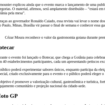
mounier explicou ainda que o evento marca o lançamento de uma public
tegorias. O material, afirmou, será amplamente distribuído – “estará em
iânia pela mesa”.
raças ao governador Ronaldo Caiado, essa revista vai levar o nome dos 
o Paulo, Minas, Brasília vir passar o final de semana e conhecer essa
Cézar Moura reconhece o valor da gastronomia goiana durante prem
otecar
rante o evento foi lançado o Botecar, que chega a Goiânia para celebrar
m 40 estabelecimentos participantes, cada um apresentando petiscos excl
público poderá experimentar sabores únicos, enquanto participa da eleiçã
pecial, criado exclusivamente para o evento e o público poderá eleger o
objetivo é promover a valorização cultural, gastronômica e turística, 
gajamento comunitário e projeção nacional da cidade-sede.
oto GP