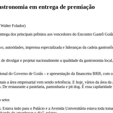
astronomia em entrega de premiação
 Walter Folador)
entrega dos principais prêmios aos vencedores do Encontro Gastrô Goiâ
vo, autoridades, imprensa especializada e lideranças da cadeia gastron
de divulgar e projetar nacionalmente a qualidade da gastronomia local, 
ucional do Governo de Goiás – e apresentação da financeira BRB, com 
is a área empresarial vem sendo referência. E hoje, vários da área da
. De restaurante a pastelaria, pamonharia e pit dog. É essa capilarida
 setor.
 Estava indo para o Palácio e a Avenida Universitária estava toda tom
abando de amanhecer o dia”, relatou.