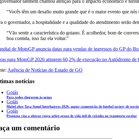
governador também chamou atenção para o impacto econômico e turísti
“Vocês têm um desafio muito grande que é o maior evento que nós 
ra o governador, a hospitalidade e a qualidade do atendimento serão dete
“Vão sentir a característica do goiano. É acolhedor, bom de conv
boa comida, isso faz ela voltar.”
ndial de MotoGP anuncia datas para vendas de ingressos do GP do Bra
ras para MotoGP 2026 atingem 60,2% de execução no Autódromo de 
nte:
Agência de Notícias do Estado de GO
timas notícias
Goiás
Para todos chegarem às urnas
Goiás
Mabel abre Taça Semel Interbairros 2026, maior competição de futebol society de terrão
Goiás
Proposta visa a alterar regra sobre prazo de vida útil de veículos no transporte escolar
aça um comentário