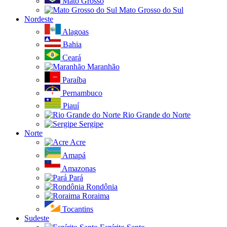
Mato Grosso
Mato Grosso do Sul
Nordeste
Alagoas
Bahia
Ceará
Maranhão
Paraíba
Pernambuco
Piauí
Rio Grande do Norte
Sergipe
Norte
Acre
Amapá
Amazonas
Pará
Rondônia
Roraima
Tocantins
Sudeste