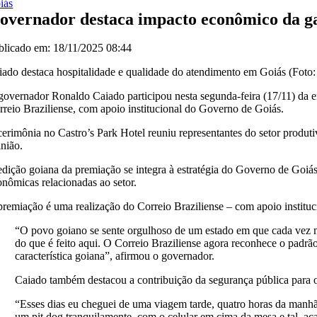
iás
overnador destaca impacto econômico da g
blicado em: 18/11/2025 08:44
iado destaca hospitalidade e qualidade do atendimento em Goiás (Foto:
governador Ronaldo Caiado participou nesta segunda-feira (17/11) da 
rreio Braziliense, com apoio institucional do Governo de Goiás.
cerimônia no Castro’s Park Hotel reuniu representantes do setor produti
inião.
edição goiana da premiação se integra à estratégia do Governo de Goiás 
onômicas relacionadas ao setor.
premiação é uma realização do Correio Braziliense – com apoio instit
“O povo goiano se sente orgulhoso de um estado em que cada vez ma
do que é feito aqui. O Correio Braziliense agora reconhece o padrão
característica goiana”, afirmou o governador.
Caiado também destacou a contribuição da segurança pública para o
“Esses dias eu cheguei de uma viagem tarde, quatro horas da manhã.
um pit dog tranquilamente, com o celular em cima da mesa e tal, ac