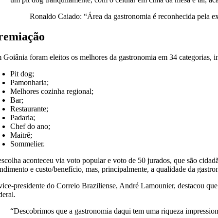
Ronaldo Caiado: “Área da gastronomia é reconhecida pela exc
remiação
 Goiânia foram eleitos os melhores da gastronomia em 34 categorias, in
Pit dog;
Pamonharia;
Melhores cozinha regional;
Bar;
Restaurante;
Padaria;
Chef do ano;
Maitrê;
Sommelier.
escolha aconteceu via voto popular e voto de 50 jurados, que são cidad
endimento e custo/benefício, mas, principalmente, a qualidade da gastr
vice-presidente do Correio Braziliense, André Lamounier, destacou que
deral.
“Descobrimos que a gastronomia daqui tem uma riqueza impressiona