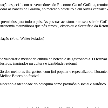
ação especial com os vencedores do Encontro Gastrô Goiânia, reunindo
 todas as bancas de Brasília, no mercado hoteleiro e em outras capitais
premiados para todo o país. As pessoas acostumaram-se a sair de Goiân
 gastronomia maravilhosa que nós temos”, observou o Secretário da Ret
iação (Foto: Walter Folador)
 e valorizar o melhor da cultura de boteco e da gastronomia. O festiva
usivos, inspirados na cultura e identidade regional.
o dos melhores tira-gostos, com júri popular e especializado. Durante 3
 Melhor Boteco do festival.
fortalecendo a identidade do botequim como patrimônio social e histór