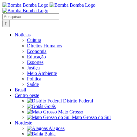
Ir
para
o
Buscar
conteúdo
resultados
para:
Notícias
Cultura
Direitos Humanos
Economia
Educação
Esportes
Justiça
Meio Ambiente
Política
Saúde
Brasil
Centro-oeste
Distrito Federal
Goiás
Mato Grosso
Mato Grosso do Sul
Nordeste
Alagoas
Bahia