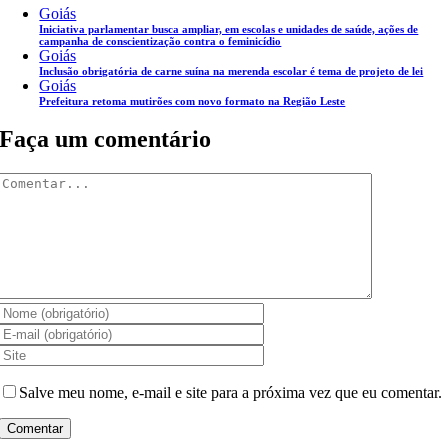
Goiás
Iniciativa parlamentar busca ampliar, em escolas e unidades de saúde, ações de
campanha de conscientização contra o feminicídio
Goiás
Inclusão obrigatória de carne suína na merenda escolar é tema de projeto de lei
Goiás
Prefeitura retoma mutirões com novo formato na Região Leste
Faça um comentário
Comentar
Salve meu nome, e-mail e site para a próxima vez que eu comentar.