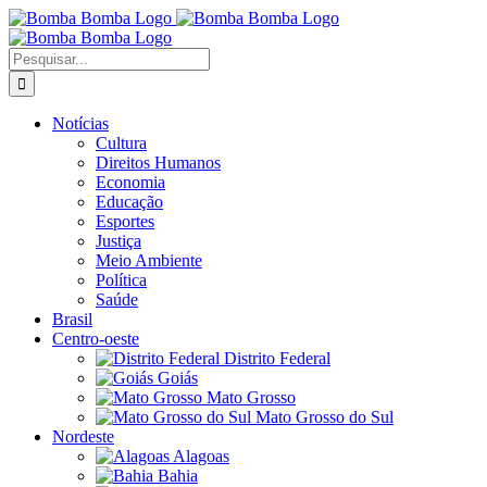
Ir
para
o
Buscar
conteúdo
resultados
para:
Notícias
Cultura
Direitos Humanos
Economia
Educação
Esportes
Justiça
Meio Ambiente
Política
Saúde
Brasil
Centro-oeste
Distrito Federal
Goiás
Mato Grosso
Mato Grosso do Sul
Nordeste
Alagoas
Bahia