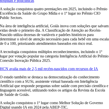
hospitais e policlínicas
A solução conquistou quatro premiações em 2025, incluindo o Prêmio
Excelência da Saúde do Grupo Mídia e o 1º lugar no Prêmio CIO
Public Sectors.
Na área de inteligência artificial, Goiás inova com soluções que salvam
vidas desde o primeiro dia. A Classificação de Atenção ao Recém-
Nascido utiliza dezenas de variáveis e padrões históricos para
determinar o nível de atenção necessário para cada bebê em uma escala
de 0 a 100, priorizando atendimentos baseados em risco real.
A tecnologia conquistou múltiplos reconhecimentos, incluindo o 1º
lugar por votação popular na categoria Inteligência Artificial do Prêmio
Conexão Inovação Pública 2025.
HCN avalia mais de 2,5 mil recém-nascidos com recursos de IA
O estado também se destaca na democratização do conhecimento
científico com a SUSi, assistente virtual baseada em Inteligência
Artificial que responde perguntas sobre saúde com precisão científica e
linguagem acessível, utilizando todos os artigos da Revista da Escola
de Saúde de Goiás.
A solução conquistou o 1º lugar como Melhor Solução de Governo
Digital usando IA em 2024 pela ABEP-TIC.