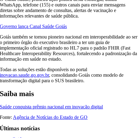
WhatsApp, telefone (155) e outros canais para enviar mensagens
diretas sobre andamento de consultas, alertas de vacinação e
informações relevantes de saúde pública.
Governo lança Canal Saúde Goiás
Goiás também se tornou pioneiro nacional em interoperabilidade ao ser
o primeiro órgão do executivo brasileiro a ter um guia de
implementação oficial registrado no HL7 para o padrão FHIR (Fast
Healthcare Interoperability Resources), fortalecendo a padronização da
informação em saúde no estado.
Todas as soluções estão disponíveis no portal
inovacao.saude.go.gov.br
, consolidando Goiás como modelo de
transformação digital para o SUS brasileiro.
Saiba mais
Saúde conquista prêmio nacional em inovação digital
Fonte:
Agência de Notícias do Estado de GO
Últimas notícias