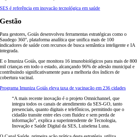
SES é referência em inovação tecnológica em saúde
Gestão
Para gestores, Goiás desenvolveu ferramentas estratégicas como o
Saudego 360°, plataforma analítica que unifica mais de 100
indicadores de saúde com recursos de busca semântica inteligente e IA
integrada.
E o Imuniza Goiás, que monitora 16 imunobiológicos para mais de 80
mil crianças em todo o estado, alcançando 96% de adesão municipal e
contribuindo significativamente para a melhoria dos índices de
cobertura vacinal.
Programa Imuniza Goiás eleva taxa de vacinação em 236 cidades
“A mais recente inovação é o projeto Omnichannel, que
integra todos os canais de atendimento da SES-GO, tanto
presenciais, quanto digitais e telefônicos, permitindo que o
cidadão transite entre eles com fluidez e sem perda de
informação”, explica a superintendente de Tecnologia,
Inovação e Saúde Digital da SES, Luiselena Luna.
O Canal Saúde, primeira ação prática desta estratégia, utiliza