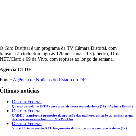
O Giro Distrital é um programa da TV Câmara Distrital, com
transmissão todo domingo às 12h nos canais 9.3 (aberto), 11 da
NET/Claro e 09 da Vivo, com reprises ao longo da semana.
Agência CLDF
Fonte:
Agência de Notícias do Estado do DF
Últimas notícias
Distrito Federal
Quarta parcela do IPTU vence a partir desta segunda-feira (10) – Agência Brasília
Distrito Federal
OAB/DF transforma propósito de proteção das mulheres em ação ao assinar termo
de cooperação com Instituto Nós Por Elas
Distrito Federal
Som e Fúria no século XXI: lançamento do livro acontece na quarta-feira (12)