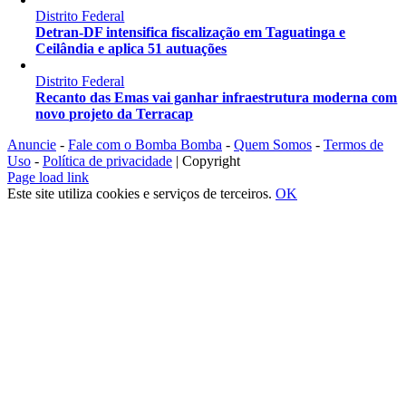
Distrito Federal
Detran-DF intensifica fiscalização em Taguatinga e
Ceilândia e aplica 51 autuações
Distrito Federal
Recanto das Emas vai ganhar infraestrutura moderna com
novo projeto da Terracap
Anuncie
-
Fale com o Bomba Bomba
-
Quem Somos
-
Termos de
Uso
-
Política de privacidade
| Copyright
Instagram
Facebook
X
YouTube
Page load link
Este site utiliza cookies e serviços de terceiros.
OK
Ir
ao
Topo