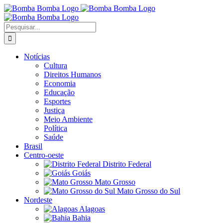
Ir
para
o
Buscar
conteúdo
resultados
para:
Notícias
Cultura
Direitos Humanos
Economia
Educação
Esportes
Justiça
Meio Ambiente
Política
Saúde
Brasil
Centro-oeste
Distrito Federal
Goiás
Mato Grosso
Mato Grosso do Sul
Nordeste
Alagoas
Bahia