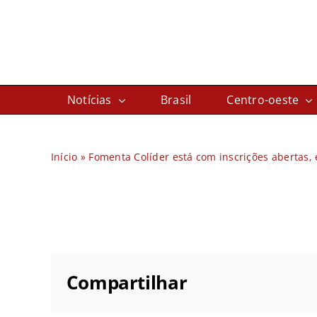
Ir
para
o
conteúdo
Notícias
Brasil
Centro-oeste
Início
»
Fomenta Colíder está com inscrições abertas,
Compartilhar