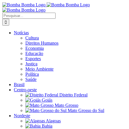
Ir
para
o
Buscar
conteúdo
resultados
para:
Notícias
Cultura
Direitos Humanos
Economia
Educação
Esportes
Justiça
Meio Ambiente
Política
Saúde
Brasil
Centro-oeste
Distrito Federal
Goiás
Mato Grosso
Mato Grosso do Sul
Nordeste
Alagoas
Bahia