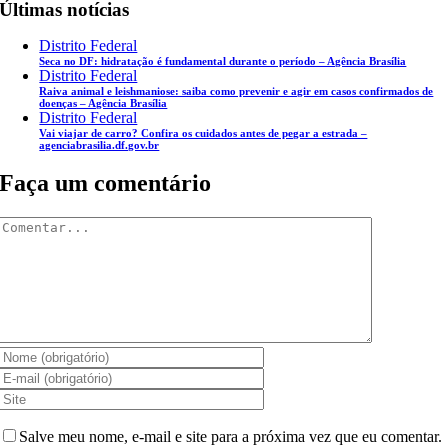
Últimas notícias
Distrito Federal
Seca no DF: hidratação é fundamental durante o período – Agência Brasília
Distrito Federal
Raiva animal e leishmaniose: saiba como prevenir e agir em casos confirmados de
doenças – Agência Brasília
Distrito Federal
Vai viajar de carro? Confira os cuidados antes de pegar a estrada –
agenciabrasilia.df.gov.br
Faça um comentário
Comentar
Salve meu nome, e-mail e site para a próxima vez que eu comentar.