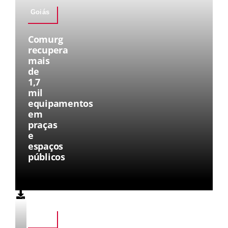
Goiás
Comurg
recupera
mais
de
1,7
mil
equipamentos
em
praças
e
espaços
públicos
Goiás