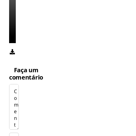
society
de
terrão
da
capital
Faça um
comentário
Comentar