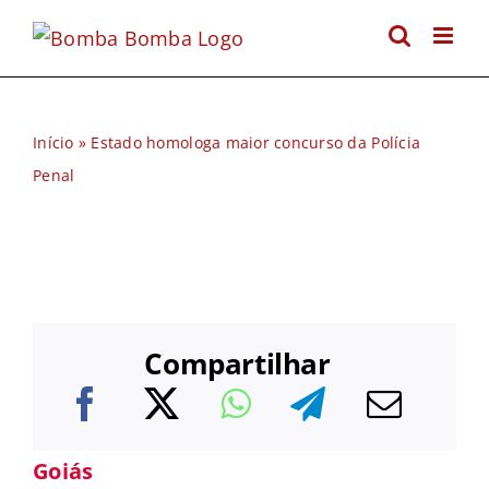
Ir
para
o
conteúdo
Início
»
Estado homologa maior concurso da Polícia
Penal
Compartilhar
Goiás