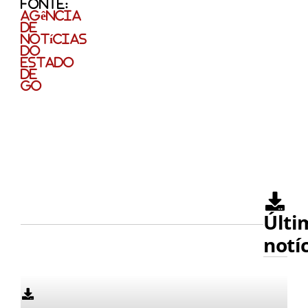
Fonte:
Agência
de
Notícias
do
Estado
de
GO
Últi
notí