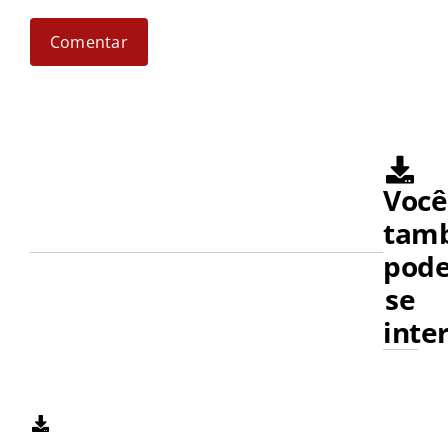
Você
tam
pod
se
inte