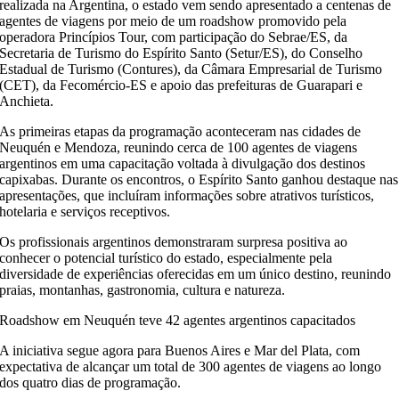
realizada na Argentina, o estado vem sendo apresentado a centenas de
agentes de viagens por meio de um roadshow promovido pela
operadora Princípios Tour, com participação do Sebrae/ES, da
Secretaria de Turismo do Espírito Santo (Setur/ES), do Conselho
Estadual de Turismo (Contures), da Câmara Empresarial de Turismo
(CET), da Fecomércio-ES e apoio das prefeituras de Guarapari e
Anchieta.
As primeiras etapas da programação aconteceram nas cidades de
Neuquén e Mendoza, reunindo cerca de 100 agentes de viagens
argentinos em uma capacitação voltada à divulgação dos destinos
capixabas. Durante os encontros, o Espírito Santo ganhou destaque nas
apresentações, que incluíram informações sobre atrativos turísticos,
hotelaria e serviços receptivos.
Os profissionais argentinos demonstraram surpresa positiva ao
conhecer o potencial turístico do estado, especialmente pela
diversidade de experiências oferecidas em um único destino, reunindo
praias, montanhas, gastronomia, cultura e natureza.
Roadshow em Neuquén teve 42 agentes argentinos capacitados
A iniciativa segue agora para Buenos Aires e Mar del Plata, com
expectativa de alcançar um total de 300 agentes de viagens ao longo
dos quatro dias de programação.