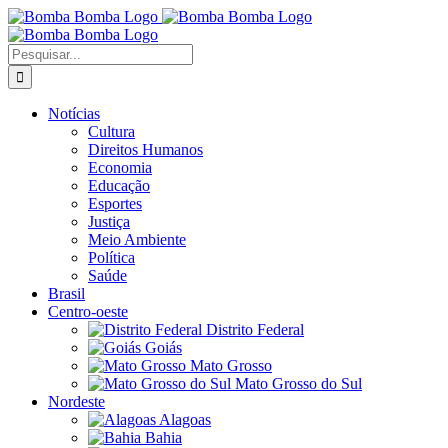
Ir
para
o
Buscar
conteúdo
resultados
para:
Notícias
Cultura
Direitos Humanos
Economia
Educação
Esportes
Justiça
Meio Ambiente
Política
Saúde
Brasil
Centro-oeste
Distrito Federal
Goiás
Mato Grosso
Mato Grosso do Sul
Nordeste
Alagoas
Bahia