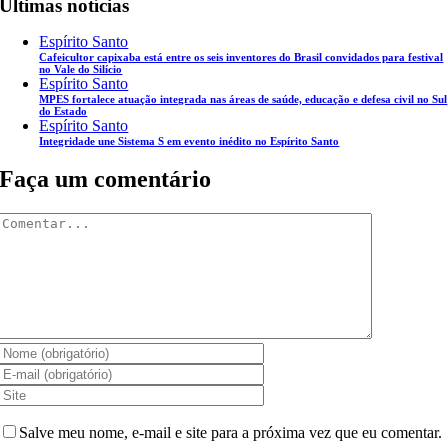
Últimas notícias
Espírito Santo
Cafeicultor capixaba está entre os seis inventores do Brasil convidados para festival
no Vale do Silício
Espírito Santo
MPES fortalece atuação integrada nas áreas de saúde, educação e defesa civil no Sul
do Estado
Espírito Santo
Integridade une Sistema S em evento inédito no Espírito Santo
Faça um comentário
Comentar
Salve meu nome, e-mail e site para a próxima vez que eu comentar.