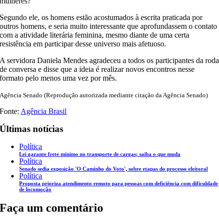
mulheres?
Segundo ele, os homens estão acostumados à escrita praticada por
outros homens, e seria muito interessante que aprofundassem o contato
com a atividade literária feminina, mesmo diante de uma certa
resistência em participar desse universo mais afetuoso.
A servidora Daniela Mendes agradeceu a todos os participantes da rod
de conversa e disse que a ideia é realizar novos encontros nesse
formato pelo menos uma vez por mês.
Agência Senado (Reprodução autorizada mediante citação da Agência Senado)
Fonte:
Agência Brasil
Últimas notícias
Política
Lei garante frete mínimo no transporte de cargas; saiba o que muda
Política
Senado sedia exposição 'O Caminho do Voto', sobre etapas do processo eleitoral
Política
Proposta prioriza atendimento remoto para pessoas com deficiência com dificuldade
de locomoção
Faça um comentário