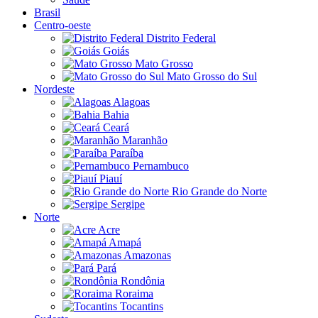
Brasil
Centro-oeste
Distrito Federal
Goiás
Mato Grosso
Mato Grosso do Sul
Nordeste
Alagoas
Bahia
Ceará
Maranhão
Paraíba
Pernambuco
Piauí
Rio Grande do Norte
Sergipe
Norte
Acre
Amapá
Amazonas
Pará
Rondônia
Roraima
Tocantins