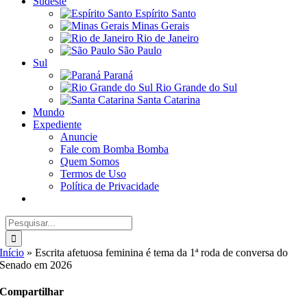
Sudeste
Espírito Santo
Minas Gerais
Rio de Janeiro
São Paulo
Sul
Paraná
Rio Grande do Sul
Santa Catarina
Mundo
Expediente
Anuncie
Fale com Bomba Bomba
Quem Somos
Termos de Uso
Política de Privacidade
Buscar
resultados
para:
Início
»
Escrita afetuosa feminina é tema da 1ª roda de conversa do
Senado em 2026
Compartilhar