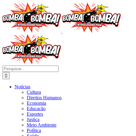
Ir
para
o
conteúdo
Buscar
resultados
para:
Notícias
Cultura
Direitos Humanos
Economia
Educação
Esportes
Justiça
Meio Ambiente
Política
Saúde