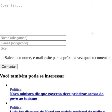
Comentar
Salve meu nome, e-mail e site para a próxima vez que eu comentar.
Você também pode se interessar
Política
Novo ministro diz que governo deve priorizar acesso do
povo ao turismo
Política
Lula faz discurso de Natal em cadeia nacional de rádio e