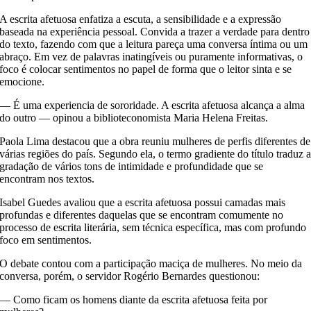
A escrita afetuosa enfatiza a escuta, a sensibilidade e a expressão
baseada na experiência pessoal. Convida a trazer a verdade para dentro
do texto, fazendo com que a leitura pareça uma conversa íntima ou um
abraço. Em vez de palavras inatingíveis ou puramente informativas, o
foco é colocar sentimentos no papel de forma que o leitor sinta e se
emocione.
— É uma experiencia de sororidade. A escrita afetuosa alcança a alma
do outro — opinou a biblioteconomista Maria Helena Freitas.
Paola Lima destacou que a obra reuniu mulheres de perfis diferentes de
várias regiões do país. Segundo ela, o termo gradiente do título traduz 
gradação de vários tons de intimidade e profundidade que se
encontram nos textos.
Isabel Guedes avaliou que a escrita afetuosa possui camadas mais
profundas e diferentes daquelas que se encontram comumente no
processo de escrita literária, sem técnica específica, mas com profundo
foco em sentimentos.
O debate contou com a participação maciça de mulheres. No meio da
conversa, porém, o servidor Rogério Bernardes questionou:
— Como ficam os homens diante da escrita afetuosa feita por