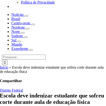
Política de Privacidade
Notícias
Brasil
Centro-oeste
Nordeste
Norte
Sudeste
Sul
Mundo
Expediente
Buscar
resultados
para:
Início
»
Escola deve indenizar estudante que sofreu corte durante aula
de educação física
Compartilhar
Distrito Federal
Escola deve indenizar estudante que sofreu
corte durante aula de educação física