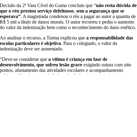
Decisão da 2ª Vara Cível do Gama concluiu que “
não resta dúvida de
que o réu prestou serviço defeituoso
,
sem a segurança que se
esperava”
. A magistrada condenou o réu a pagar ao autor a quantia de
R$ 5 mil a título de danos morais. O autor recorreu e pediu o aumento
do valor da indenização bem como o reconhecimento do dano estético.
Ao analisar o recurso, a Turma explicou que
a responsabilidade das
escolas particulares é objetiva
. Para o colegiado, o valor da
indenização deve ser aumentado.
“Deve-se considerar que
a vítima é criança em fase de
desenvolvimento, que sofreu lesão grave
exigindo sutura com oito
pontos, afastamento das atividades escolares e acompanhamento
médico,
além do natural abalo psicológico
decorrente do evento
traumático”, pontuou.
Quanto ao dano estético, a Turma esclareceu que ele “pressupõe
deformidade ou defeitos físicos que causem repugnância, desgosto ou
complexo de inferioridade à vítima”. No caso,
as provas do processo
“não comprovam deformidade permanente
e visível apta a gerar os
efeitos psicológicos característicos do dano estético”.
Dessa forma, a Turma deu parcial provimento ao recurso do autor para
fixar em R$ 10 mil a indenização a título de danos morais
.