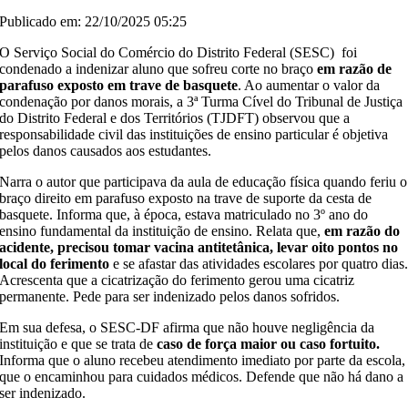
Publicado em: 22/10/2025 05:25
O Serviço Social do Comércio do Distrito Federal (SESC) foi
condenado a indenizar aluno que sofreu corte no braço
em razão de
parafuso exposto em trave de basquete
. Ao aumentar o valor da
condenação por danos morais, a 3ª Turma Cível do Tribunal de Justiça
do Distrito Federal e dos Territórios (TJDFT) observou que a
responsabilidade civil das instituições de ensino particular é objetiva
pelos danos causados aos estudantes.
Narra o autor que participava da aula de educação física quando feriu o
braço direito em parafuso exposto na trave de suporte da cesta de
basquete. Informa que, à época, estava matriculado no 3º ano do
ensino fundamental da instituição de ensino. Relata que,
em razão do
acidente, precisou tomar vacina antitetânica, levar oito pontos no
local do ferimento
e se afastar das atividades escolares por quatro dias
Acrescenta que a cicatrização do ferimento gerou uma cicatriz
permanente. Pede para ser indenizado pelos danos sofridos.
Em sua defesa, o SESC-DF afirma que não houve negligência da
instituição e que se trata de
caso de força maior ou caso fortuito.
Informa que o aluno recebeu
atendimento imediato por parte da escola,
que o encaminhou para cuidados médicos. Defende que não há dano a
ser indenizado.