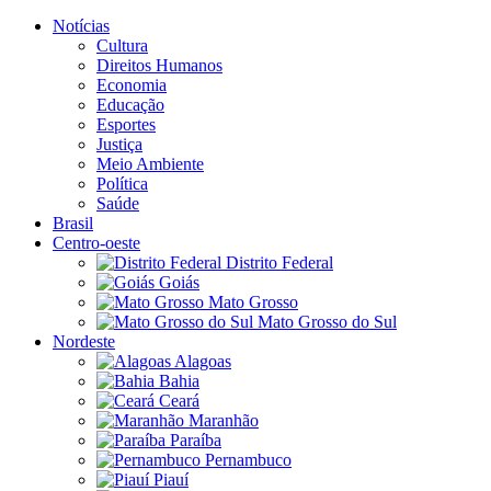
Notícias
Cultura
Direitos Humanos
Economia
Educação
Esportes
Justiça
Meio Ambiente
Política
Saúde
Brasil
Centro-oeste
Distrito Federal
Goiás
Mato Grosso
Mato Grosso do Sul
Nordeste
Alagoas
Bahia
Ceará
Maranhão
Paraíba
Pernambuco
Piauí