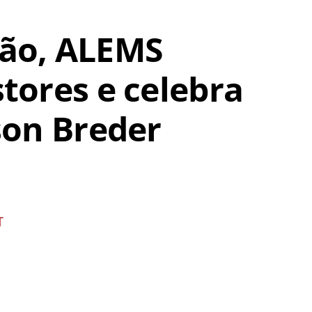
dão, ALEMS
ores e celebra
son Breder
T