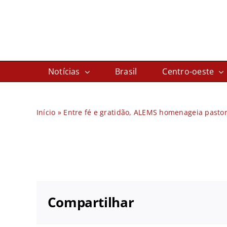
Ir
para
o
conteúdo
Notícias
Brasil
Centro-oeste
Início
»
Entre fé e gratidão, ALEMS homenageia pasto
Compartilhar