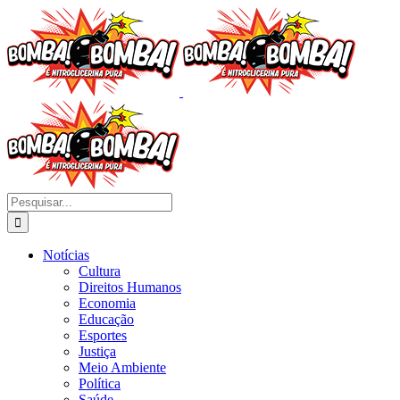
Ir
para
o
conteúdo
Buscar
resultados
para:
Notícias
Cultura
Direitos Humanos
Economia
Educação
Esportes
Justiça
Meio Ambiente
Política
Saúde