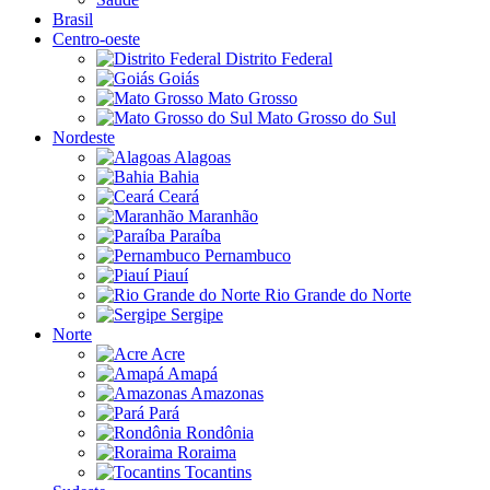
Brasil
Centro-oeste
Distrito Federal
Goiás
Mato Grosso
Mato Grosso do Sul
Nordeste
Alagoas
Bahia
Ceará
Maranhão
Paraíba
Pernambuco
Piauí
Rio Grande do Norte
Sergipe
Norte
Acre
Amapá
Amazonas
Pará
Rondônia
Roraima
Tocantins