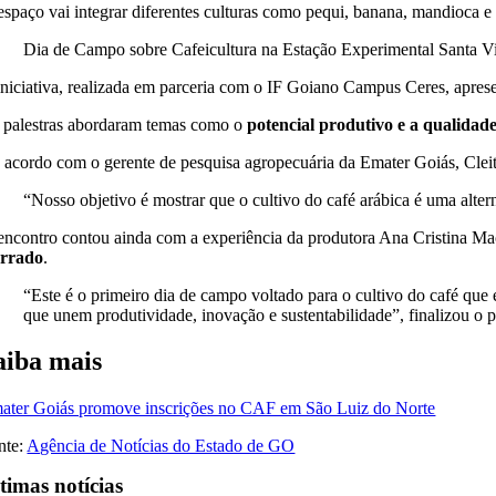
espaço vai integrar diferentes culturas como pequi, banana, mandioca e
Dia de Campo sobre Cafeicultura na Estação Experimental Santa Vi
iniciativa, realizada em parceria com o IF Goiano Campus Ceres, aprese
 palestras abordaram temas como o
potencial produtivo e a qualidad
 acordo com o gerente de pesquisa agropecuária da Emater Goiás, Clei
“Nosso objetivo é mostrar que o cultivo do café arábica é uma altern
encontro contou ainda com a experiência da produtora Ana Cristina Ma
rrado
.
“Este é o primeiro dia de campo voltado para o cultivo do café que 
que unem produtividade, inovação e sustentabilidade”, finalizou o p
aiba mais
ater Goiás promove inscrições no CAF em São Luiz do Norte
nte:
Agência de Notícias do Estado de GO
timas notícias