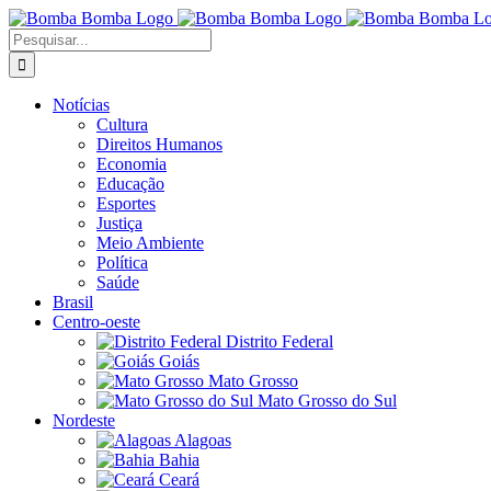
Ir
para
Buscar
o
resultados
conteúdo
para:
Notícias
Cultura
Direitos Humanos
Economia
Educação
Esportes
Justiça
Meio Ambiente
Política
Saúde
Brasil
Centro-oeste
Distrito Federal
Goiás
Mato Grosso
Mato Grosso do Sul
Nordeste
Alagoas
Bahia
Ceará