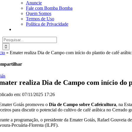
Anuncie
Fale com Bomba Bomba
Quem Somos
Termos de Uso
Política de Privacidade
Buscar
resultados
para:
cio
»
Emater realiza Dia de Campo com início do plantio de café arábic
mpartilhar
iás
mater realiza Dia de Campo com início do p
blicado em: 07/11/2025 17:26
Emater Goiás promoveu o
Dia de Campo sobre Cafeicultura
, na Est
rceiros para discutir o potencial do cultivo de café arábica no Cerrado 
rante a programação, o presidente da Emater Goiás, Rafael Gouveia deu 
voura-Pecuária-Floresta (ILPF).