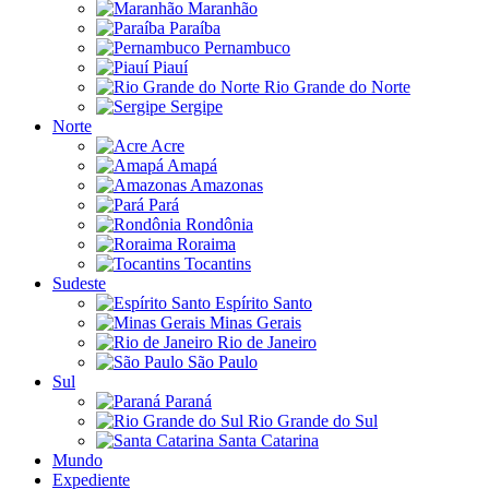
Maranhão
Paraíba
Pernambuco
Piauí
Rio Grande do Norte
Sergipe
Norte
Acre
Amapá
Amazonas
Pará
Rondônia
Roraima
Tocantins
Sudeste
Espírito Santo
Minas Gerais
Rio de Janeiro
São Paulo
Sul
Paraná
Rio Grande do Sul
Santa Catarina
Mundo
Expediente