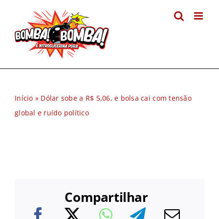
Ir
para
o
conteúdo
Início
»
Dólar sobe a R$ 5,06, e bolsa cai com tensão
global e ruído político
Compartilhar