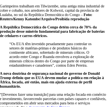
Garimpeiros trabalham em Tilwizembe, uma antiga mina industrial de
cobre e cobalto, nos arredores de Kolwezi, capital da província de
Lualaba, no sul da República Democrática do Congo –
Foto:
Reuters/Kenny Katombe/Arquivo/Proibida reprodução
A República Democrática do Congo detém cerca de 70% da
produção desse minério fundamental para fabricação de baterias
de celulares e carros elétricos.
“Os EUA têm investido pesadamente para controlar os
setores de matérias-primas e de produtos básicos do
continente africano, sobretudo de minerais críticos. O
acordo entre Congo e Ruanda envolveu a exploração de
minerais críticos dentro do Congo por parte de empresas
estadunidenses e canadenses”, contou Eden Pereira.
A nova doutrina de segurança nacional do governo de Donald
Trump definiu que os EUA devem mudar a política em relação à
África, focada, até então, mais em ajuda externa de perfil
humanitário.
“[Devemos fazer uma transição] para uma relação focada em comércio
e investimento, favorecendo parcerias com países capazes e confiáveis,
comprometidos em abrir seus mercados para bens e serviços