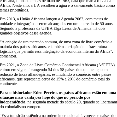
Africana, fundada em 25 de maio de 1963, data que marca o Dia da
África. Neste ano, a UA escolheu a água e o saneamento básico como
temas prioritários.
Em 2013, a União Africana lançou a Agenda 2063, com metas de
unidade e integração a serem alcançadas em um intervalo de 50 anos.
Segundo a professora da UFBA Elga Lessa de Almeida, há dois
grandes objetivos dessa agenda.
“A criação de um mercado comum, de uma zona de livre comércio a
maioria dos países africanos, e também a criação de infraestrutura
logística que permita essa integração da economia interna da África”,
comentou.
Em 2021, a Zona de Livre Comércio Continental Africana (AfCFTA)
entrou em vigor, abrangendo 54 dos 58 países do continente, com
redução de taxas alfandegárias, estimulando o comércio entre países
africanos, que representa cerca de 15% a 20% do comércio total do
continente.
Para o historiador Eden Pereira, os países africanos estão em uma
situação mais vantajosa hoje do que no período pós-
independência
, na segunda metade do século 20, quando se libertara
do colonialismo europeu.
“Essa transição sistêmica na ordem internacional favorece os países do