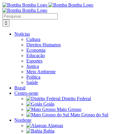
Ir
para
o
Buscar
conteúdo
resultados
para:
Notícias
Cultura
Direitos Humanos
Economia
Educação
Esportes
Justiça
Meio Ambiente
Política
Saúde
Brasil
Centro-oeste
Distrito Federal
Goiás
Mato Grosso
Mato Grosso do Sul
Nordeste
Alagoas
Bahia