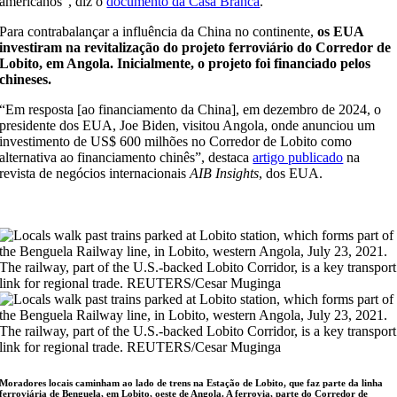
americanos”, diz o
documento da Casa Branca
.
Para contrabalançar a influência da China no continente,
os EUA
investiram na revitalização do projeto ferroviário do Corredor de
Lobito, em Angola. Inicialmente, o projeto foi financiado pelos
chineses.
“Em resposta [ao financiamento da China], em dezembro de 2024, o
presidente dos EUA, Joe Biden, visitou Angola, onde anunciou um
investimento de US$ 600 milhões no Corredor de Lobito como
alternativa ao financiamento chinês”, destaca
artigo publicado
na
revista de negócios internacionais
AIB Insights
, dos EUA.
Moradores locais caminham ao lado de trens na Estação de Lobito, que faz parte da linha
ferroviária de Benguela, em Lobito, oeste de Angola. A ferrovia, parte do Corredor de