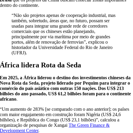
dentro do continente.
“Não são projetos apenas de cooperação industrial, mas
também, sobretudo, áreas que, no futuro, possam ser
usadas para integrar uma grande rede de corredores
comerciais que os chineses estão planejando,
principalmente por via marítima por meio de grandes
portos, além de renovação de ferrovias”, explicou o
historiador da Universidade Federal do Rio de Janeiro
(UFRJ).
África lidera Rota da Seda
Em 2025, a África liderou o destino dos investimentos chineses da
Nova Rota da Seda, projeto liderado por Pequim para integrar o
comércio do país asiático com outras 150 nações. Dos US$ 213
bilhões do ano passado, US$ 61,2 bilhões foram para o continente
africano
.
“Um aumento de 283% [se comparado com o ano anterior]; os países
com maior engajamento em construção foram Nigéria (US$ 24,6
bilhões), e República do Congo (US$ 23,1 bilhões)”, calculou a
organização de pesquisas de Xangai
The Green Finance &
Development Center
.