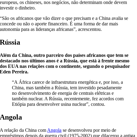
europeus, os chineses, nos negócios, não determinam onde devem
investir o dinheiro.
“São os africanos que vão dizer o que precisam e a China avalia se
concede ou não o aporte financeiro. É uma forma de dar mais
autonomia para as lideranças africanas”, acrescentou.
Rússia
Além da China, outro parceiro dos países africanos que tem se
destacado nos últimos anos é a Rússia, que está à frente mesmo
dos EUA nas relações com o continente, segundo o pesquisador
Eden Pereira.
“A África carece de infraestrutura energética e, por isso, a
China, mas também a Rússia, tem investido pesadamente
no desenvolvimento de energia de centrais elétricas e
também nuclear. A Rússia, recentemente, fez acordos com
Etiópia para desenvolver usina nuclear”, contou.
Angola
A relação da China com
Angola
se desenvolveu por meio de
empréstimos depois da guerra civil (1975-2002) que dilacerou a antiga