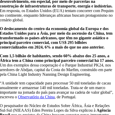
desenvolvimento, em especial, por meio de parcerias na
construção de infraestruturas de transporte, energia e indústrias.
Em resposta, os Estados Unidos (EUA) tentam concorrer com Pequim
no continente, enquanto lideranças africanas buscam protagonismo no
cenário global.
O deslocamento do centro da economia global da Europa e dos
Estados Unidos para a Ásia, por meio da ascensão da China, tem
transformado os países africanos, que têm no gigante asiático o
principal parceiro comercial, com US$ 295 bilhões
comercializados em 2024, 6% a mais do que no ano anterior.
Com 1,5 bilhão de habitantes, sendo 60% abaixo dos 25 anos, a
África tem a China como principal parceiro comercial há 17 anos.
Um dos exemplos dessa cooperação é o Parque Industrial PK24, nos
arredores de Abdjan, capital da Costa do Marfim, construído em parte
pela China Light Industry Nanning Design Engineering.
“A unidade tem capacidade para processar 50 mil toneladas de cacau
anualmente e armazenar 140 mil toneladas. Trata-se de um marco
importante na jornada do país para avançar na cadeia de valor global”,
escreveu o
Observatório da China
, de Portugal.
O pesquisador do Núcleo de Estudos Sobre África, Ásia e Relações
Sul-Sul (NIEAAS) Eden Pereira Lopes da Silva explicou à
Agência
Brasil
que os projetos da China buscam conectar zonas importantes