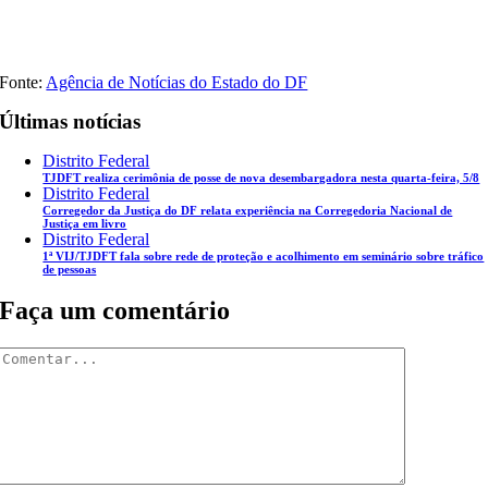
Fonte:
Agência de Notícias do Estado do DF
Últimas notícias
Distrito Federal
TJDFT realiza cerimônia de posse de nova desembargadora nesta quarta-feira, 5/8
Distrito Federal
Corregedor da Justiça do DF relata experiência na Corregedoria Nacional de
Justiça em livro
Distrito Federal
1ª VIJ/TJDFT fala sobre rede de proteção e acolhimento em seminário sobre tráfico
de pessoas
Faça um comentário
Comentar