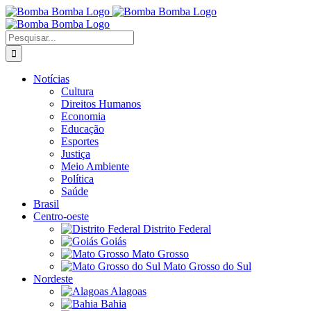
Ir
para
o
Buscar
conteúdo
resultados
para:
Notícias
Cultura
Direitos Humanos
Economia
Educação
Esportes
Justiça
Meio Ambiente
Política
Saúde
Brasil
Centro-oeste
Distrito Federal
Goiás
Mato Grosso
Mato Grosso do Sul
Nordeste
Alagoas
Bahia