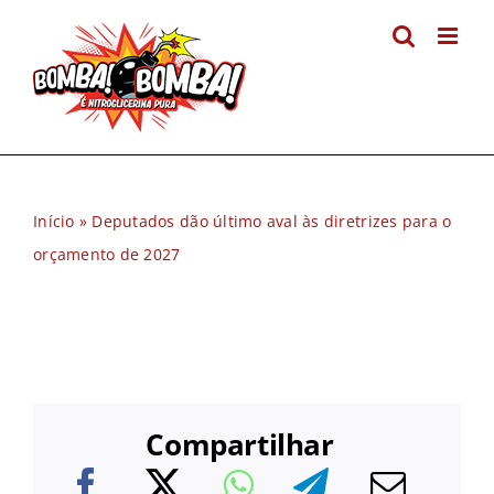
Ir
para
o
conteúdo
Início
»
Deputados dão último aval às diretrizes para o
orçamento de 2027
Compartilhar