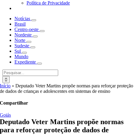
Política de Privacidade
Notícias
Brasil
Centro-oeste
Nordeste
Norte
Sudeste
Sul
Mundo
Expediente
Buscar
resultados
para:
Início
»
Deputado Veter Martins propõe normas para reforçar proteção
de dados de crianças e adolescentes em sistemas de ensino
Compartilhar
Goiás
Deputado Veter Martins propõe normas
para reforçar proteção de dados de