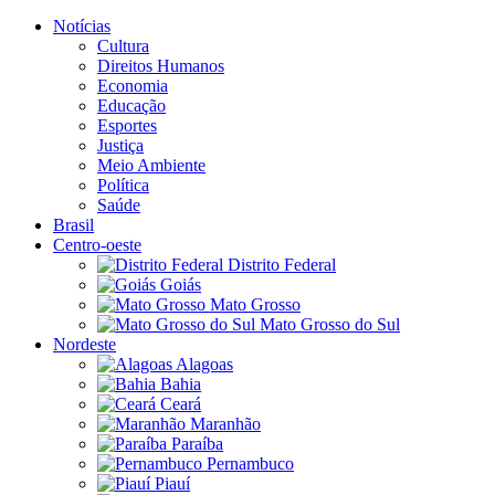
Notícias
Cultura
Direitos Humanos
Economia
Educação
Esportes
Justiça
Meio Ambiente
Política
Saúde
Brasil
Centro-oeste
Distrito Federal
Goiás
Mato Grosso
Mato Grosso do Sul
Nordeste
Alagoas
Bahia
Ceará
Maranhão
Paraíba
Pernambuco
Piauí