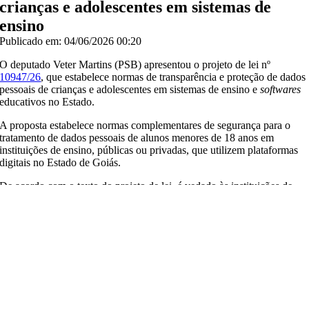
crianças e adolescentes em sistemas de
ensino
Publicado em: 04/06/2026 00:20
O deputado Veter Martins (PSB) apresentou o projeto de lei nº
10947/26
, que estabelece normas de transparência e proteção de dados
pessoais de crianças e adolescentes em sistemas de ensino e
softwares
educativos no Estado.
A proposta estabelece normas complementares de segurança para o
tratamento de dados pessoais de alunos menores de 18 anos em
instituições de ensino, públicas ou privadas, que utilizem plataformas
digitais no Estado de Goiás.
De acordo com o texto do projeto de lei, é vedado às instituições de
ensino e aos fornecedores de softwares educativos a utilização de
dados de desempenho escolar, comportamentais ou biométricos para
fins de publicidade direcionada ou comercialização com terceiros e o
uso de algoritmos de inteligência artificial para a criação de perfis
psicológicos ou comportamentais, sem o consentimento expresso dos
responsáveis legais.
Martins também propõe que as plataformas educativas utilizadas na
rede estadual de ensino deverão apresentar, anualmente, um Relatório
de Transparência Algorítmica, demonstrando os critérios de segurança