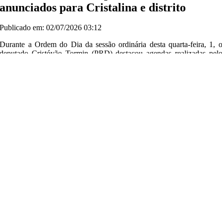
anunciados para Cristalina e distrito
Publicado em: 02/07/2026 03:12
Durante a Ordem do Dia da sessão ordinária desta quarta-feira, 1, 
deputado Cristóvão Tormin (PRD) destacou agendas realizadas pel
governador Daniel Vilela (MDB) em municípios goianos. 
parlamentar informou que esteve, no último fim de semana, em Urutaí
na região da Estrada de Ferro, onde foram entregues unidade
habitacionais e outros benefícios destinados ao município e à região.
Tormin também mencionou evento realizado hoje em Cristalina, n
Entorno Sul. Segundo ele, Daniel Vilela vistoriou obras, entregou u
trecho de rodovia e inaugurou uma unidade do Restaurante do Bem.
O deputado ressaltou ainda o anúncio feito pelo presidente d
Assembleia Legislativa de Goiás, Bruno Peixoto (UB), sobre 
destinação de uma emenda parlamentar no valor de R$ 10 milhões par
o distrito de Campos Lindos, em Cristalina. De acordo com Tormin, o
recursos serão aplicados em obras de pavimentação asfáltica qu
atenderão também as localidades de Marajó e Alphaville.
Tormin afirmou que, desde o início do mandato, realizou ações par
viabilizar investimentos ao distrito de Campos Lindos e diss
considerar que esse trabalho contribuiu para a destinação dos recursos