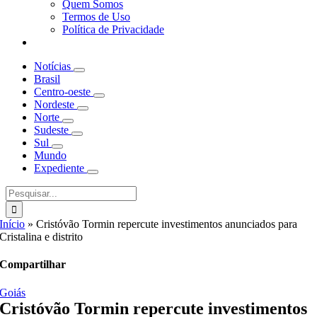
Quem Somos
Termos de Uso
Política de Privacidade
Notícias
Brasil
Centro-oeste
Nordeste
Norte
Sudeste
Sul
Mundo
Expediente
Buscar
resultados
para:
Início
»
Cristóvão Tormin repercute investimentos anunciados para
Cristalina e distrito
Compartilhar
Goiás
Cristóvão Tormin repercute investimentos