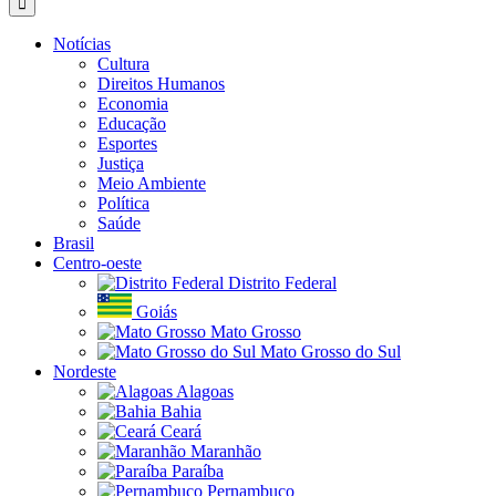
para:
Notícias
Cultura
Direitos Humanos
Economia
Educação
Esportes
Justiça
Meio Ambiente
Política
Saúde
Brasil
Centro-oeste
Distrito Federal
Goiás
Mato Grosso
Mato Grosso do Sul
Nordeste
Alagoas
Bahia
Ceará
Maranhão
Paraíba
Pernambuco