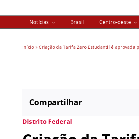
Ir
para
Notícias
Brasil
Centro-oeste
o
conteúdo
Início
»
Criação da Tarifa Zero Estudantil é aprovada 
Compartilhar
Distrito Federal