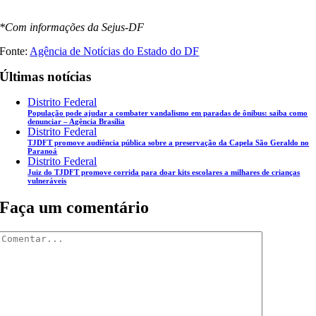
*Com informações da Sejus-DF
Fonte:
Agência de Notícias do Estado do DF
Últimas notícias
Distrito Federal
População pode ajudar a combater vandalismo em paradas de ônibus: saiba como
denunciar – Agência Brasília
Distrito Federal
TJDFT promove audiência pública sobre a preservação da Capela São Geraldo no
Paranoá
Distrito Federal
Juiz do TJDFT promove corrida para doar kits escolares a milhares de crianças
vulneráveis
Faça um comentário
Comentar