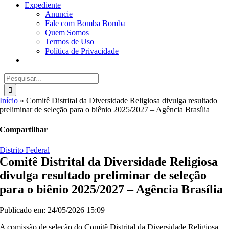
Expediente
Anuncie
Fale com Bomba Bomba
Quem Somos
Termos de Uso
Política de Privacidade
Buscar
resultados
para:
Início
»
Comitê Distrital da Diversidade Religiosa divulga resultado
preliminar de seleção para o biênio 2025/2027 – Agência Brasília
Compartilhar
Distrito Federal
Comitê Distrital da Diversidade Religiosa
divulga resultado preliminar de seleção
para o biênio 2025/2027 – Agência Brasília
Publicado em: 24/05/2026 15:09
A comissão de seleção do Comitê Distrital da Diversidade Religiosa