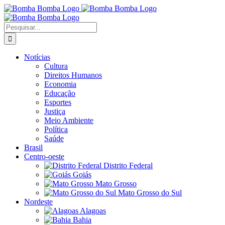
Ir
para
o
Buscar
conteúdo
resultados
para:
Notícias
Cultura
Direitos Humanos
Economia
Educação
Esportes
Justiça
Meio Ambiente
Política
Saúde
Brasil
Centro-oeste
Distrito Federal
Goiás
Mato Grosso
Mato Grosso do Sul
Nordeste
Alagoas
Bahia