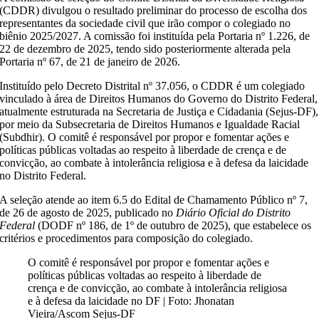
(CDDR) divulgou o resultado preliminar do processo de escolha dos
representantes da sociedade civil que irão compor o colegiado no
biênio 2025/2027. A comissão foi instituída pela Portaria nº 1.226, de
22 de dezembro de 2025, tendo sido posteriormente alterada pela
Portaria nº 67, de 21 de janeiro de 2026.
Instituído pelo Decreto Distrital nº 37.056, o CDDR é um colegiado
vinculado à área de Direitos Humanos do Governo do Distrito Federal,
atualmente estruturada na Secretaria de Justiça e Cidadania (Sejus-DF),
por meio da Subsecretaria de Direitos Humanos e Igualdade Racial
(Subdhir). O comitê é responsável por propor e fomentar ações e
políticas públicas voltadas ao respeito à liberdade de crença e de
convicção, ao combate à intolerância religiosa e à defesa da laicidade
no Distrito Federal.
A seleção atende ao item 6.5 do Edital de Chamamento Público nº 7,
de 26 de agosto de 2025, publicado no
Diário Oficial do Distrito
Federal
(DODF nº 186, de 1º de outubro de 2025), que estabelece os
critérios e procedimentos para composição do colegiado.
O comitê é responsável por propor e fomentar ações e
políticas públicas voltadas ao respeito à liberdade de
crença e de convicção, ao combate à intolerância religiosa
e à defesa da laicidade no DF | Foto: Jhonatan
Vieira/Ascom Sejus-DF