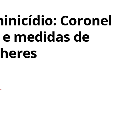
nicídio: Coronel
s e medidas de
lheres
T