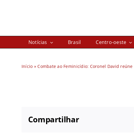
Ir
para
o
conteúdo
Notícias
Brasil
Centro-oeste
Início
»
Combate ao Feminicídio: Coronel David reúne 
Compartilhar