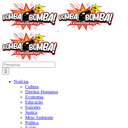
Ir
para
o
conteúdo
Buscar
resultados
para:
Notícias
Cultura
Direitos Humanos
Economia
Educação
Esportes
Justiça
Meio Ambiente
Política
Saúde