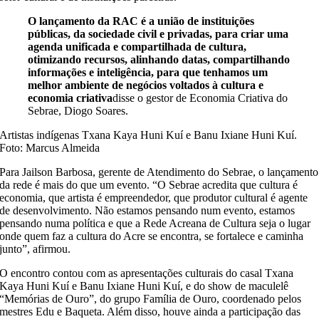
O lançamento da RAC é a união de instituições
públicas, da sociedade civil e privadas, para criar uma
agenda unificada e compartilhada de cultura,
otimizando recursos, alinhando datas, compartilhando
informações e inteligência, para que tenhamos um
melhor ambiente de negócios voltados à cultura e
economia
criativa
disse o gestor de Economia Criativa do
Sebrae, Diogo Soares.
Artistas indígenas Txana Kaya Huni Kuí e Banu Ixiane Huni Kuí.
Foto: Marcus Almeida
Para Jailson Barbosa, gerente de Atendimento do Sebrae, o lançamento
da rede é mais do que um evento. “O Sebrae acredita que cultura é
economia, que artista é empreendedor, que produtor cultural é agente
de desenvolvimento. Não estamos pensando num evento, estamos
pensando numa política e que a Rede Acreana de Cultura seja o lugar
onde quem faz a cultura do Acre se encontra, se fortalece e caminha
junto”, afirmou.
O encontro contou com as apresentações culturais do casal Txana
Kaya Huni Kuí e Banu Ixiane Huni Kuí, e do show de maculelê
“Memórias de Ouro”, do grupo Família de Ouro, coordenado pelos
mestres Edu e Baqueta. Além disso, houve ainda a participação das