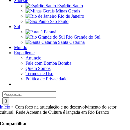
Sudeste
Espírito Santo
Minas Gerais
Rio de Janeiro
São Paulo
Sul
Paraná
Rio Grande do Sul
Santa Catarina
Mundo
Expediente
Anuncie
Fale com Bomba Bomba
Quem Somos
Termos de Uso
Política de Privacidade
Buscar
resultados
para:
Início
»
Com foco na articulação e no desenvolvimento do setor
cultural, Rede Acreana de Cultura é lançada em Rio Branco
Compartilhar