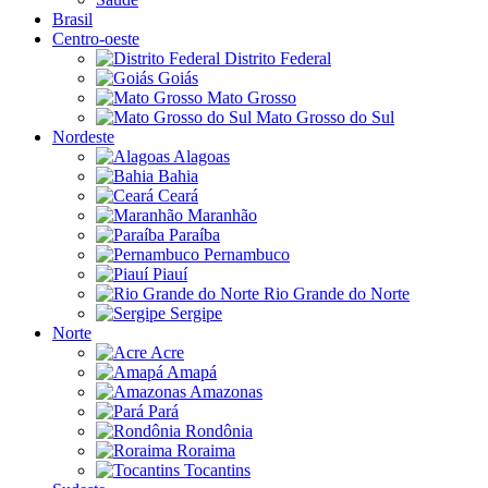
Brasil
Centro-oeste
Distrito Federal
Goiás
Mato Grosso
Mato Grosso do Sul
Nordeste
Alagoas
Bahia
Ceará
Maranhão
Paraíba
Pernambuco
Piauí
Rio Grande do Norte
Sergipe
Norte
Acre
Amapá
Amazonas
Pará
Rondônia
Roraima
Tocantins