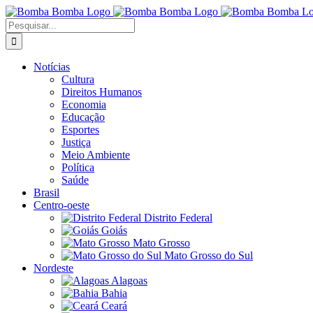
Ir
para
Buscar
o
resultados
conteúdo
para:
Notícias
Cultura
Direitos Humanos
Economia
Educação
Esportes
Justiça
Meio Ambiente
Política
Saúde
Brasil
Centro-oeste
Distrito Federal
Goiás
Mato Grosso
Mato Grosso do Sul
Nordeste
Alagoas
Bahia
Ceará