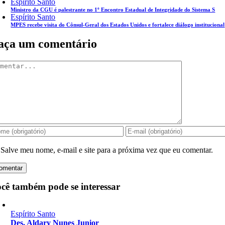
Espírito Santo
Ministro da CGU é palestrante no 1º Encontro Estadual de Integridade do Sistema S
Espírito Santo
MPES recebe visita do Cônsul-Geral dos Estados Unidos e fortalece diálogo institucional
aça um comentário
mentar
Salve meu nome, e-mail e site para a próxima vez que eu comentar.
cê também pode se interessar
Espírito Santo
Des. Aldary Nunes Junior