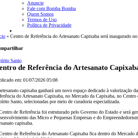
Anuncie
Fale com Bomba Bomba
Quem Somos
Termos de Uso
Política de Privacidade
cio
»
Centro de Referência do Artesanato Capixaba será inaugurado n
mpartilhar
pírito Santo
entro de Referência do Artesanato Capixab
blicado em: 01/07/2026 05:08
artesanato capixaba ganhará um novo espaço dedicado à valorização da cu
ferência do Artesanato Capixaba, no Mercado da Capixaba, no Centro de
pírito Santo, selecionadas por meio de curadoria especializada.
Centro de Referência foi estruturado pelo Governo do Estado e será ger
senvolvimento das Micro e Pequenas Empresas e do Empreendedorismo 
tesanato capixaba.
Centro de Referência do Artesanato Capixaba fica dentro do Mercado 