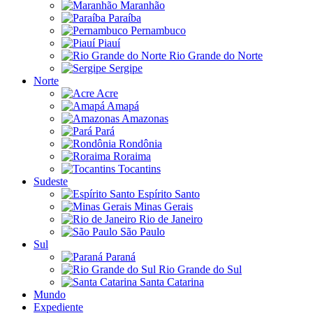
Maranhão
Paraíba
Pernambuco
Piauí
Rio Grande do Norte
Sergipe
Norte
Acre
Amapá
Amazonas
Pará
Rondônia
Roraima
Tocantins
Sudeste
Espírito Santo
Minas Gerais
Rio de Janeiro
São Paulo
Sul
Paraná
Rio Grande do Sul
Santa Catarina
Mundo
Expediente