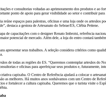
acitações e consultorias voltadas ao aprimoramento dos produtos e ao fo
ante ponto de apoio para gerar visibilidade ao setor e contribuir para 
a reúne espaços para palestras, oficinas e uma loja onde os artesãos p
ade”, destaca a gestora de Artesanato do Sebrae/ES, Clébia Pettene.
tapa de capacitações com o designer Renato Imbroisi, referência nacion
maior potencial de mercado. Além dele, a loja do entro contará também
 apresentar seus trabalhos. A seleção considera critérios como qualida
a.
tesãos de todas as regiões do ES. “Queremos contemplar artesãos do No
onsultorias e oficinas para aperfeiçoar seus produtos e, futuramente, int
criativa capixaba. O Centro de Referência ajudará a colocar o artesana
as são as melhores. Há muitos anos sonhávamos com um Centro de Refe
os e fortalecer a cultura capixaba. Queremos que o turista visite o Esp
lébia.
xaba