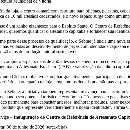
efeitura Municipal de Vitória
ém da loja, o centro contará com estrutura para oficinas, palestras, cap
rca de 16 mil artesãos cadastrados, e o novo espaço surge como um import
sse é um ganho gigantesco para o Espírito Santo. O Centro de Referênci
nder, queremos qualificar o artesanato capixaba e fortalecer sua identid
mo parte desse processo de qualificação, o Sebrae já inicia uma nova e
icinas voltadas ao desenvolvimento de peças com identidade capixaba e 
m 40 anos de produção autoral sustentável.
ra compor o espaço, mais de 250 artesãos receberam uma convocação para
ograma do Artesanato Brasileiro (PAB) e valorização da cultura capixab
gundo Clébia, o objetivo é ampliar gradativamente a participação de ar
 critérios participarão da loja, enquanto os demais poderão passar por c
ra o Sebrae, a iniciativa também representa um avanço para a economia 
mentando seu potencial turístico e econômico. “As nossas expectativ
paço permanente para capacitar artesãos, melhorar produtos, gerar negóci
 produto que represente verdadeiramente a nossa identidade”, afirma C
rviço – Inauguração do Centro de Referência do Artesanato Capi
ta:
30 de junho de 2026 (terça-feira)