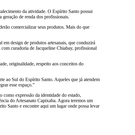
rtalecimento da atividade. O Espírito Santo possui
a geração de renda dos profissionais.
oderão comercializar seus produtos. Mais do que
al em design de produtos artesanais, que conduzirá
 com curadoria de Jacqueline Chiabay, profissional
de, originalidade, respeito aos conceitos do
rte ao Sul do Espírito Santo. Aqueles que já atendem
egrar esse espaço.”
to como expressão da identidade do estado,
rência do Artesanato Capixaba. Agora teremos um
írito Santo e encontre aqui um lugar onde possa levar