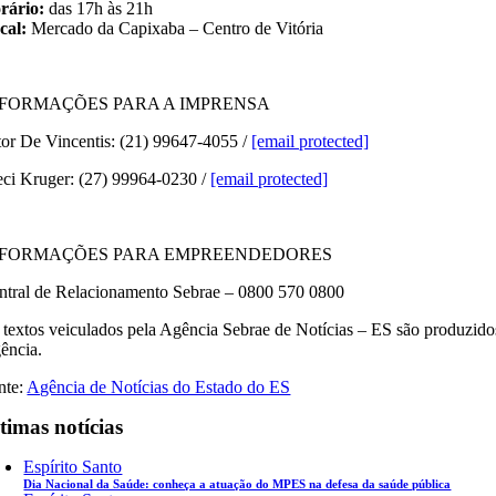
rário:
das 17h às 21h
cal:
Mercado da Capixaba – Centro de Vitória
NFORMAÇÕES PARA A IMPRENSA
tor De Vincentis: (21) 99647-4055 /
[email protected]
eci Kruger: (27) 99964-0230 /
[email protected]
NFORMAÇÕES PARA EMPREENDEDORES
ntral de Relacionamento Sebrae – 0800 570 0800
 textos veiculados pela Agência Sebrae de Notícias – ES são produzidos
ência.
nte:
Agência de Notícias do Estado do ES
timas notícias
Espírito Santo
Dia Nacional da Saúde: conheça a atuação do MPES na defesa da saúde pública