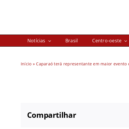
Ir
para
o
conteúdo
Notícias
Brasil
Centro-oeste
Início
»
Caparaó terá representante em maior evento 
Compartilhar