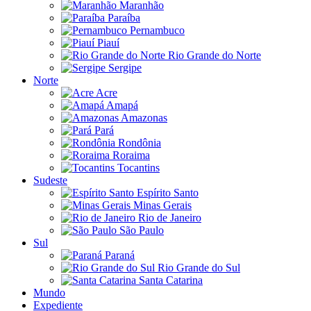
Maranhão
Paraíba
Pernambuco
Piauí
Rio Grande do Norte
Sergipe
Norte
Acre
Amapá
Amazonas
Pará
Rondônia
Roraima
Tocantins
Sudeste
Espírito Santo
Minas Gerais
Rio de Janeiro
São Paulo
Sul
Paraná
Rio Grande do Sul
Santa Catarina
Mundo
Expediente