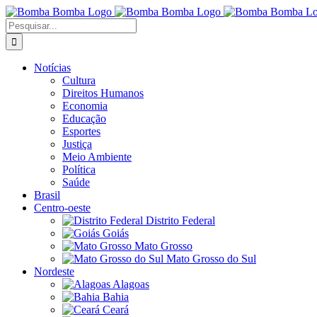
Ir
para
Buscar
o
resultados
conteúdo
para:
Notícias
Cultura
Direitos Humanos
Economia
Educação
Esportes
Justiça
Meio Ambiente
Política
Saúde
Brasil
Centro-oeste
Distrito Federal
Goiás
Mato Grosso
Mato Grosso do Sul
Nordeste
Alagoas
Bahia
Ceará