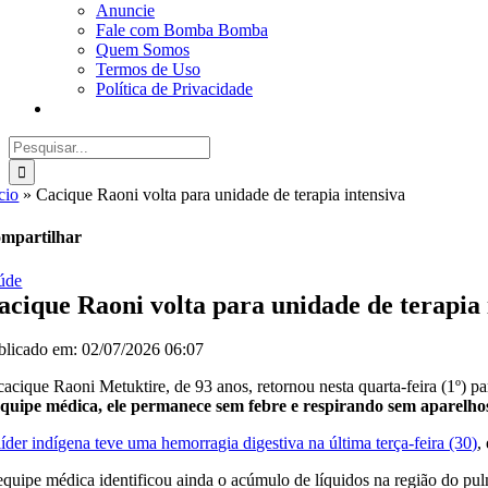
Anuncie
Fale com Bomba Bomba
Quem Somos
Termos de Uso
Política de Privacidade
Buscar
resultados
para:
cio
»
Cacique Raoni volta para unidade de terapia intensiva
mpartilhar
úde
acique Raoni volta para unidade de terapia 
blicado em: 02/07/2026 06:07
cacique Raoni Metuktire, de 93 anos, retornou nesta quarta-feira (1º) 
equipe médica, ele permanece sem febre e respirando sem aparelhos
líder indígena teve uma hemorragia digestiva na última terça-feira (30)
,
equipe médica identificou ainda o acúmulo de líquidos na região do pul