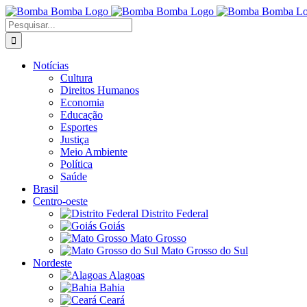
Ir
para
Buscar
o
resultados
conteúdo
para:
Notícias
Cultura
Direitos Humanos
Economia
Educação
Esportes
Justiça
Meio Ambiente
Política
Saúde
Brasil
Centro-oeste
Distrito Federal
Goiás
Mato Grosso
Mato Grosso do Sul
Nordeste
Alagoas
Bahia
Ceará