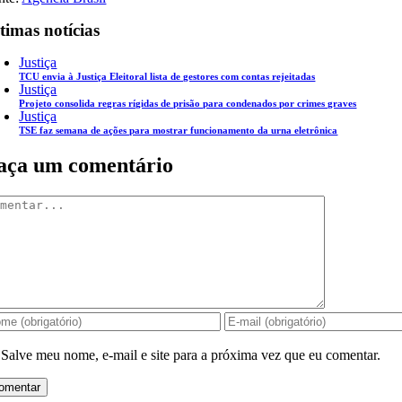
timas notícias
Justiça
TCU envia à Justiça Eleitoral lista de gestores com contas rejeitadas
Justiça
Projeto consolida regras rígidas de prisão para condenados por crimes graves
Justiça
TSE faz semana de ações para mostrar funcionamento da urna eletrônica
aça um comentário
mentar
Salve meu nome, e-mail e site para a próxima vez que eu comentar.