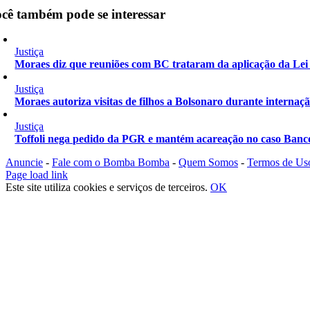
cê também pode se interessar
Justiça
Moraes diz que reuniões com BC trataram da aplicação da Le
Justiça
Moraes autoriza visitas de filhos a Bolsonaro durante internaç
Justiça
Toffoli nega pedido da PGR e mantém acareação no caso Banc
Anuncie
-
Fale com o Bomba Bomba
-
Quem Somos
-
Termos de Us
Instagram
Facebook
X
YouTube
Page load link
Este site utiliza cookies e serviços de terceiros.
OK
Ir
ao
Topo