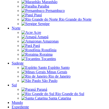
Maranhão
Paraíba
Pernambuco
Piauí
Rio Grande do Norte
Sergipe
Norte
Acre
Amapá
Amazonas
Pará
Rondônia
Roraima
Tocantins
Sudeste
Espírito Santo
Minas Gerais
Rio de Janeiro
São Paulo
Sul
Paraná
Rio Grande do Sul
Santa Catarina
Mundo
Expediente