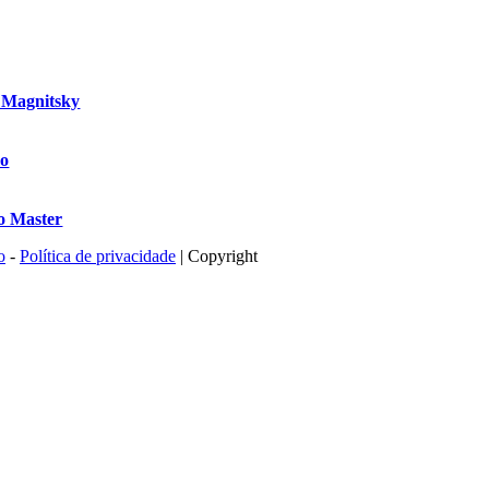
i Magnitsky
ão
o Master
o
-
Política de privacidade
| Copyright