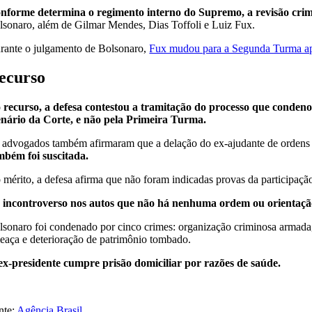
nforme determina o regimento interno do Supremo, a revisão cri
lsonaro, além de Gilmar Mendes, Dias Toffoli e Luiz Fux.
rante o julgamento de Bolsonaro,
Fux mudou para a Segunda Turma apó
ecurso
 recurso, a defesa contestou a tramitação do processo que condeno
enário da Corte, e não pela Primeira Turma.
 advogados também afirmaram que a delação do ex-ajudante de ordens 
mbém foi suscitada.
 mérito, a defesa afirma que não foram indicadas provas da participaçã
 incontroverso nos autos que não há nenhuma ordem ou orientação
lsonaro foi condenado por cinco crimes: organização criminosa armada, 
eaça e deterioração de patrimônio tombado.
ex-presidente cumpre prisão domiciliar por razões de saúde.
nte:
Agência Brasil