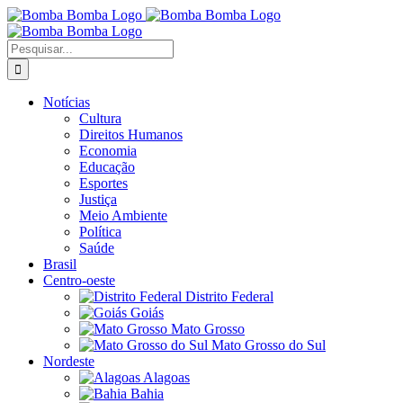
Ir
para
o
Buscar
conteúdo
resultados
para:
Notícias
Cultura
Direitos Humanos
Economia
Educação
Esportes
Justiça
Meio Ambiente
Política
Saúde
Brasil
Centro-oeste
Distrito Federal
Goiás
Mato Grosso
Mato Grosso do Sul
Nordeste
Alagoas
Bahia