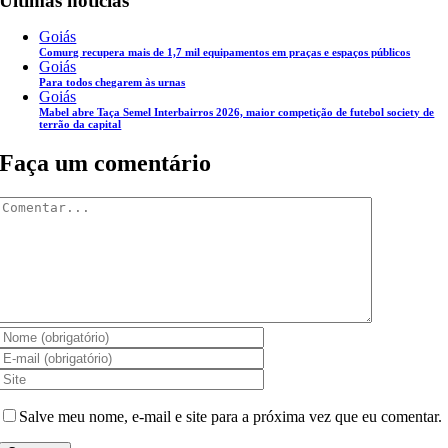
Últimas notícias
Goiás
Comurg recupera mais de 1,7 mil equipamentos em praças e espaços públicos
Goiás
Para todos chegarem às urnas
Goiás
Mabel abre Taça Semel Interbairros 2026, maior competição de futebol society de
terrão da capital
Faça um comentário
Comentar
Salve meu nome, e-mail e site para a próxima vez que eu comentar.