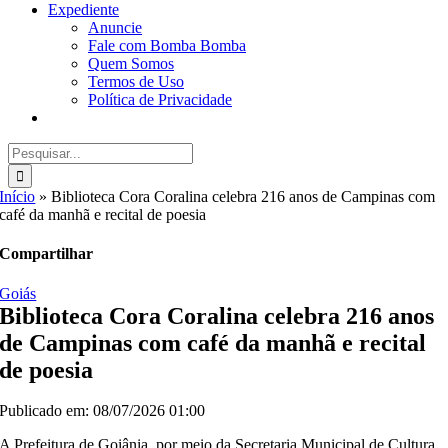
Expediente
Anuncie
Fale com Bomba Bomba
Quem Somos
Termos de Uso
Política de Privacidade
Buscar
resultados
para:
Início
»
Biblioteca Cora Coralina celebra 216 anos de Campinas com
café da manhã e recital de poesia
Compartilhar
Goiás
Biblioteca Cora Coralina celebra 216 anos
de Campinas com café da manhã e recital
de poesia
Publicado em: 08/07/2026 01:00
A Prefeitura de Goiânia, por meio da Secretaria Municipal de Cultura