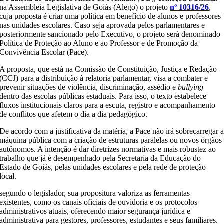
na Assembleia Legislativa de Goiás (Alego) o projeto
nº 10316/26
,
cuja proposta é criar uma política em benefício de alunos e professores
nas unidades escolares. Caso seja aprovada pelos parlamentares e
posteriormente sancionado pelo Executivo, o projeto será denominado
Política de Proteção ao Aluno e ao Professor e de Promoção da
Convivência Escolar (Pace).
A proposta, que está na Comissão de Constituição, Justiça e Redação
(CCJ) para a distribuição à relatoria parlamentar, visa a combater e
prevenir situações de violência, discriminação, assédio e
bullying
dentro das escolas públicas estaduais. Para isso, o texto estabelece
fluxos institucionais claros para a escuta, registro e acompanhamento
de conflitos que afetem o dia a dia pedagógico.
De acordo com a justificativa da matéria, a Pace não irá sobrecarregar 
máquina pública com a criação de estruturas paralelas ou novos órgãos
autônomos. A intenção é dar diretrizes normativas e mais robustez ao
trabalho que já é desempenhado pela Secretaria da Educação do
Estado de Goiás, pelas unidades escolares e pela rede de proteção
local.
segundo o legislador, sua propositura valoriza as ferramentas
existentes, como os canais oficiais de ouvidoria e os protocolos
administrativos atuais, oferecendo maior segurança jurídica e
administrativa para gestores, professores, estudantes e seus familiares.