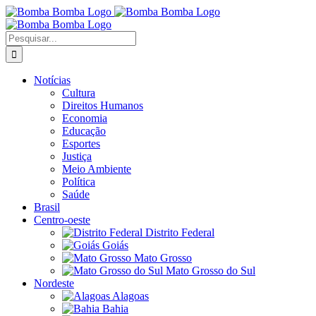
Ir
para
o
Buscar
conteúdo
resultados
para:
Notícias
Cultura
Direitos Humanos
Economia
Educação
Esportes
Justiça
Meio Ambiente
Política
Saúde
Brasil
Centro-oeste
Distrito Federal
Goiás
Mato Grosso
Mato Grosso do Sul
Nordeste
Alagoas
Bahia