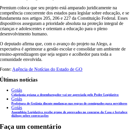
Premium coloca que seu projeto está amparado juridicamente na
competência concorrente dos estados para legislar sobre educação, e se
fundamenta nos artigos 205, 206 e 227 da Constituição Federal. Esses
dispositivos asseguram a prioridade absoluta na proteção integral de
crianças e adolescentes e orientam a educação para o pleno
desenvolvimento humano.
O deputado afirma que, com o avanço do projeto na Alego, a
expectativa é aprimorar a gestão escolar e consolidar um ambiente de
ensino-aprendizagem que seja seguro e acolhedor para toda a
comunidade envolvida.
Fonte:
Agência de Notícias do Estado de GO
Últimas notícias
Goiás
Cidadania goiana a desembargador vai ser apreciada pelo Poder Legislativo
Goiás
Prefeitura de Goiânia discute mudanças nas regras de consignados para servidores
Goiás
Assembleia Legislativa recebe grupo de aprovados no concurso da Casa e fortalece
diálogo sobre convocações
Faça um comentário