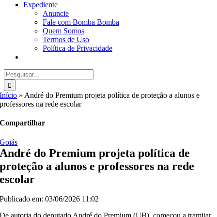
Expediente
Anuncie
Fale com Bomba Bomba
Quem Somos
Termos de Uso
Política de Privacidade
Buscar
resultados
para:
Início
»
André do Premium projeta política de proteção a alunos e
professores na rede escolar
Compartilhar
Goiás
André do Premium projeta política de
proteção a alunos e professores na rede
escolar
Publicado em: 03/06/2026 11:02
De autoria do deputado André do Premium (UB), começou a tramitar