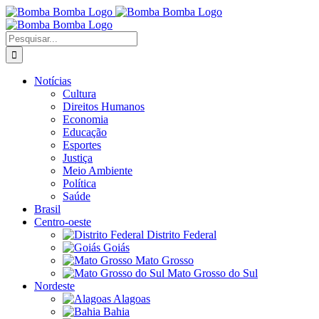
Ir
para
o
Buscar
conteúdo
resultados
para:
Notícias
Cultura
Direitos Humanos
Economia
Educação
Esportes
Justiça
Meio Ambiente
Política
Saúde
Brasil
Centro-oeste
Distrito Federal
Goiás
Mato Grosso
Mato Grosso do Sul
Nordeste
Alagoas
Bahia