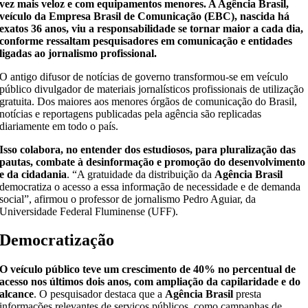
vez mais veloz e com equipamentos menores. A Agência Brasil,
veículo da Empresa Brasil de Comunicação (EBC), nascida há
exatos 36 anos, viu a responsabilidade se tornar maior a cada dia,
conforme ressaltam pesquisadores em comunicação e entidades
ligadas ao jornalismo profissional.
O antigo difusor de notícias de governo transformou-se em veículo
público divulgador de materiais jornalísticos profissionais de utilização
gratuita. Dos maiores aos menores órgãos de comunicação do Brasil,
notícias e reportagens publicadas pela agência são replicadas
diariamente em todo o país.
Isso colabora, no entender dos estudiosos, para pluralização das
pautas, combate à desinformação e promoção do desenvolvimento
e da cidadania
. “A gratuidade da distribuição da
Agência Brasil
democratiza o acesso a essa informação de necessidade e de demanda
social”, afirmou o professor de jornalismo Pedro Aguiar, da
Universidade Federal Fluminense (UFF).
Democratização
O veículo público teve um crescimento de 40% no percentual de
acesso nos últimos dois anos, com ampliação da capilaridade e do
alcance
. O pesquisador destaca que a
Agência Brasil
presta
informações relevantes de serviços públicos, como campanhas de