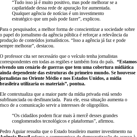
“Tudo isso já é muito positivo, mas pode melhorar se a
capilaridade dessa rede de apuração for aumentada.
Qualquer agência de notícias é um investimento
estratégico que um país pode fazer”, explicou.
Para o pesquisador, a melhor forma de conscientizar a sociedade sobre
o papel do jornalismo da agência pública é reforçar a relevância da
produção de conteúdos jornalísticos. “Isso a agência já faz e pode
sempre melhorar”, destacou.
O professor cita ser necessário que o veículo tenha jornalistas
correspondentes em todas as regiões e também fora do país.
“Estamos
vivendo um cenário de guerras que tem uma cobertura midiática
ainda dependente das estruturas do primeiro mundo. Se houvesse
jornalistas no Oriente Médio e nos Estados Unidos, a mídia
brasileira utilizaria os materiais”, pontua.
Ele contextualiza que a maior parte da mídia privada está sendo
subfinanciada ou desfinanciada. Para ele, essa situação aumenta o
risco de a comunicação servir a interesses de oligopólios.
“Os cidadãos podem ficar mais à mercê desses grandes
conglomerados tecnológicos e plataformas”, afirmou.
Pedro Aguiar ressalta que o Estado brasileiro manter investimento na
Agência Brasil
reforça o compromisso de democratização do acesso à