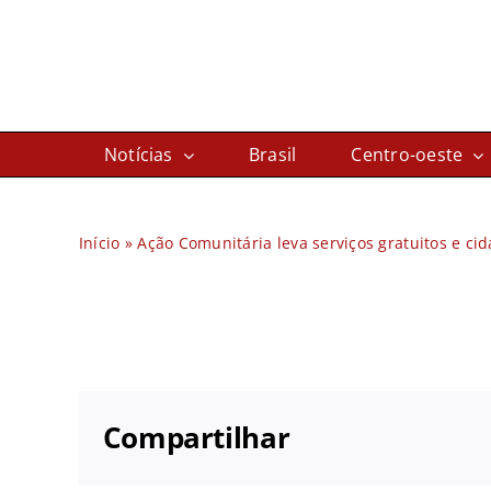
Ir
para
o
conteúdo
Notícias
Brasil
Centro-oeste
Início
»
Ação Comunitária leva serviços gratuitos e ci
Compartilhar