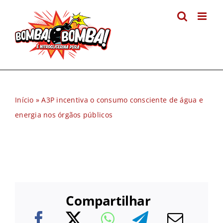
Ir
para
o
conteúdo
Início
»
A3P incentiva o consumo consciente de água e
energia nos órgãos públicos
Compartilhar