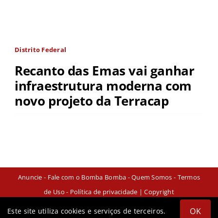
Distrito Federal
Recanto das Emas vai ganhar
infraestrutura moderna com
novo projeto da Terracap
Anuncie
-
Fale com o Bomba Bomba
-
Quem Somos
-
Termos
de Uso
-
Política de privacidade
| Copyright
OK
Este site utiliza cookies e serviços de terceiros.
Instagram
Facebook
X
YouTube