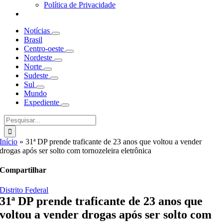
Política de Privacidade
Notícias
Brasil
Centro-oeste
Nordeste
Norte
Sudeste
Sul
Mundo
Expediente
Buscar
resultados
para:
Início
»
31ª DP prende traficante de 23 anos que voltou a vender
drogas após ser solto com tornozeleira eletrônica
Compartilhar
Distrito Federal
31ª DP prende traficante de 23 anos que
voltou a vender drogas após ser solto com