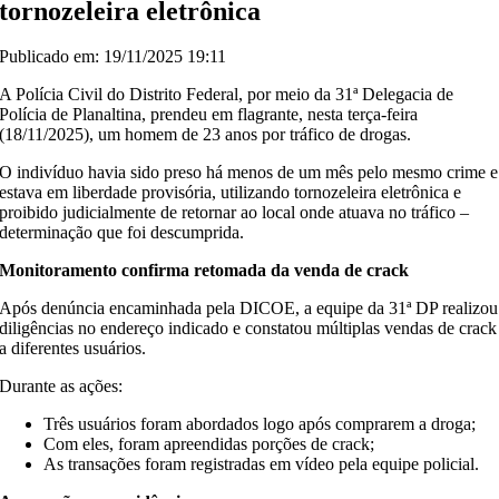
tornozeleira eletrônica
Publicado em: 19/11/2025 19:11
A Polícia Civil do Distrito Federal, por meio da 31ª Delegacia de
Polícia de Planaltina, prendeu em flagrante, nesta terça-feira
(18/11/2025), um homem de 23 anos por tráfico de drogas.
O indivíduo havia sido preso há menos de um mês pelo mesmo crime e
estava em liberdade provisória, utilizando tornozeleira eletrônica e
proibido judicialmente de retornar ao local onde atuava no tráfico –
determinação que foi descumprida.
Monitoramento confirma retomada da venda de crack
Após denúncia encaminhada pela DICOE, a equipe da 31ª DP realizou
diligências no endereço indicado e constatou múltiplas vendas de crack
a diferentes usuários.
Durante as ações:
Três usuários foram abordados logo após comprarem a droga;
Com eles, foram apreendidas porções de crack;
As transações foram registradas em vídeo pela equipe policial.