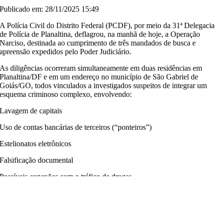
Publicado em: 28/11/2025 15:49
A Polícia Civil do Distrito Federal (PCDF), por meio da 31ª Delegacia
de Polícia de Planaltina, deflagrou, na manhã de hoje, a Operação
Narciso, destinada ao cumprimento de três mandados de busca e
apreensão expedidos pelo Poder Judiciário.
As diligências ocorreram simultaneamente em duas residências em
Planaltina/DF e em um endereço no município de São Gabriel de
Goiás/GO, todos vinculados a investigados suspeitos de integrar um
esquema criminoso complexo, envolvendo:
Lavagem de capitais
Uso de contas bancárias de terceiros (“ponteiros”)
Estelionatos eletrônicos
Falsificação documental
Possíveis conexões com o tráfico de drogas
Durante o cumprimento das ordens judiciais, foram apreendidos:
Grande quantidade de dinheiro em espécie