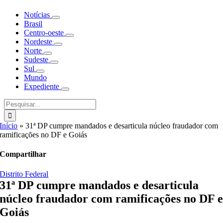
Notícias
Brasil
Centro-oeste
Nordeste
Norte
Sudeste
Sul
Mundo
Expediente
Buscar
resultados
para:
Início
»
31ª DP cumpre mandados e desarticula núcleo fraudador com
ramificações no DF e Goiás
Compartilhar
Distrito Federal
31ª DP cumpre mandados e desarticula
núcleo fraudador com ramificações no DF 
Goiás