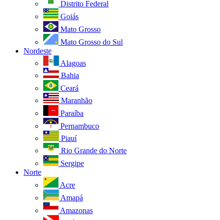
Distrito Federal
Goiás
Mato Grosso
Mato Grosso do Sul
Nordeste
Alagoas
Bahia
Ceará
Maranhão
Paraíba
Pernambuco
Piauí
Rio Grande do Norte
Sergipe
Norte
Acre
Amapá
Amazonas