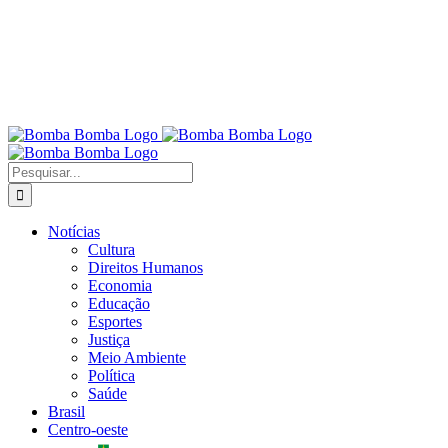
Buscar
resultados
para:
Notícias
Cultura
Direitos Humanos
Economia
Educação
Esportes
Justiça
Meio Ambiente
Política
Saúde
Brasil
Centro-oeste