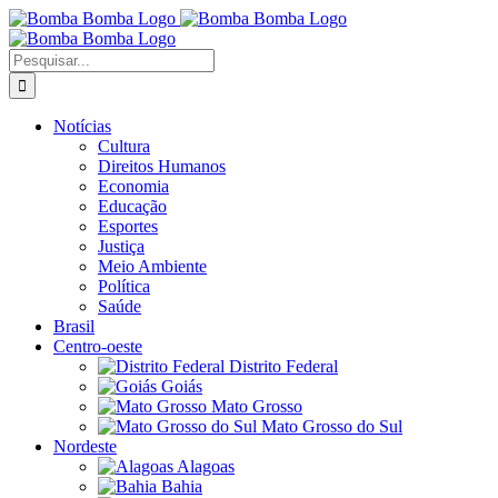
Ir
para
o
Buscar
conteúdo
resultados
para:
Notícias
Cultura
Direitos Humanos
Economia
Educação
Esportes
Justiça
Meio Ambiente
Política
Saúde
Brasil
Centro-oeste
Distrito Federal
Goiás
Mato Grosso
Mato Grosso do Sul
Nordeste
Alagoas
Bahia