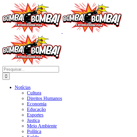
Ir
para
o
conteúdo
Buscar
resultados
para:
Notícias
Cultura
Direitos Humanos
Economia
Educação
Esportes
Justiça
Meio Ambiente
Política
Saúde