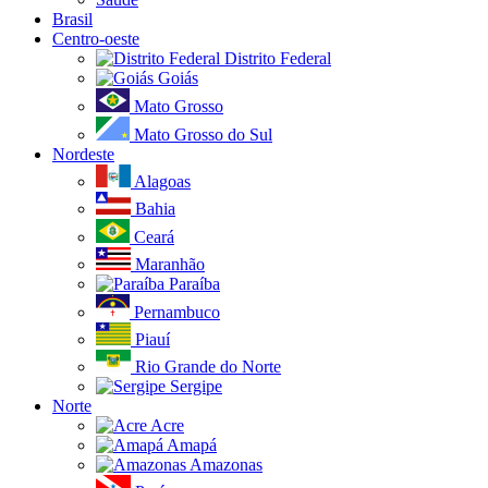
Brasil
Centro-oeste
Distrito Federal
Goiás
Mato Grosso
Mato Grosso do Sul
Nordeste
Alagoas
Bahia
Ceará
Maranhão
Paraíba
Pernambuco
Piauí
Rio Grande do Norte
Sergipe
Norte
Acre
Amapá
Amazonas